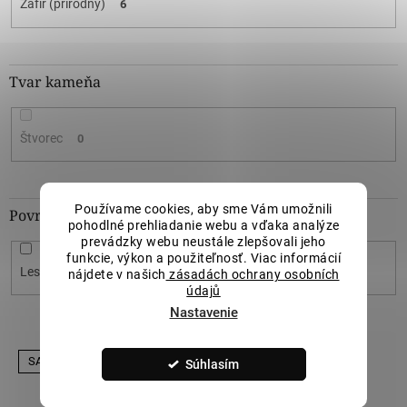
Zafír (prírodný)
6
Tvar kameňa
Štvorec
0
Používame cookies, aby sme Vám umožnili
Povrchová úprava
pohodlné prehliadanie webu a vďaka analýze
prevádzky webu neustále zlepšovali jeho
funkcie, výkon a použiteľnosť. Viac informácií
Lesk
3
nájdete v našich
zásadách ochrany osobních
údajů
Nastavenie
V
SALECODE:LILI5:5:%
Súhlasím
ý
p