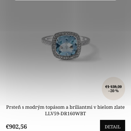
i
s
p
r
o
d
u
k
t
o
v
€1 128,20
–20 %
Prsteň s modrým topásom a briliantmi v bielom zlate
LLV59-DR160WBT
€902,56
DETAIL