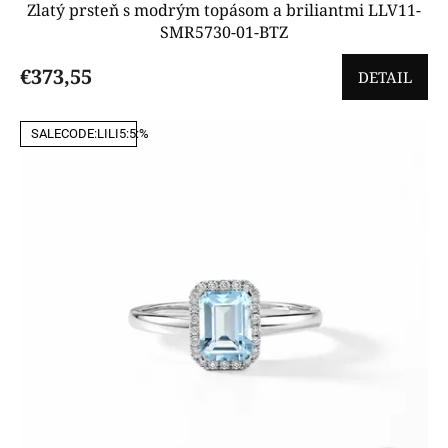
Zlatý prsteň s modrým topásom a briliantmi LLV11-
SMR5730-01-BTZ
€373,55
DETAIL
SALECODE:LILI5:5:%