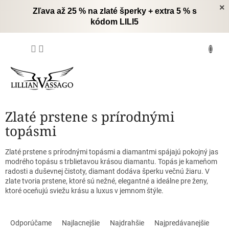
Prejsť
×
Zľava až 25 % na zlaté šperky + extra 5 % s
na
kódom LILI5
obsah
NÁKUPNÝ
KOŠÍK
Zlaté prstene s prírodnými
topásmi
Zlaté prstene s prírodnými topásmi a diamantmi spájajú pokojný jas
modrého topásu s trblietavou krásou diamantu. Topás je kameňom
radosti a duševnej čistoty, diamant dodáva šperku večnú žiaru. V
zlate tvoria prstene, ktoré sú nežné, elegantné a ideálne pre ženy,
ktoré oceňujú sviežu krásu a luxus v jemnom štýle.
R
a
Odporúčame
Najlacnejšie
Najdrahšie
Najpredávanejšie