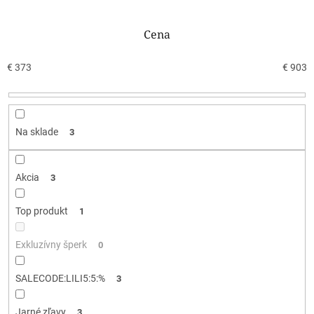
d
e
n
Cena
i
e
€
373
€
903
p
r
o
d
Na sklade
3
u
k
t
Akcia
3
o
v
Top produkt
1
Exkluzívny šperk
0
SALECODE:LILI5:5:%
3
Jarné zľavy
3