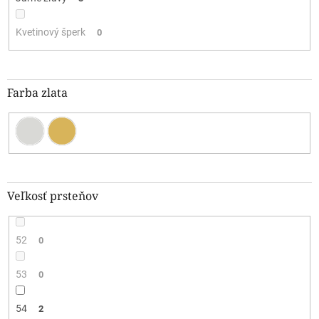
Kvetinový šperk
0
Farba zlata
Veľkosť prsteňov
52
0
53
0
54
2