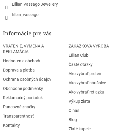
Lillian Vassago Jewellery
k
y
lillian_vassago
v
ý
p
Informácie pre vás
i
s
u
VRÁTENIE, VÝMENA A
ZÁKÁZKOVÁ VÝROBA
REKLAMÁCIA
Lillian Club
Hodnotenie obchodu
Časté otázky
Doprava a platba
Ako vybrať prsteň
Ochrana osobných údajov
Ako vybrať náušnice
Obchodné podmienky
Ako vybrať retiazku
Reklamačný poriadok
Výkup zlata
Puncovné značky
O nás
Transparentnosť
Blog
Kontakty
Zlaté kúpele