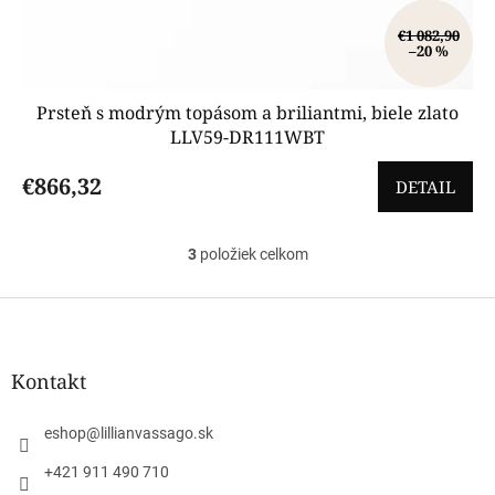
€1 082,90
–20 %
Prsteň s modrým topásom a briliantmi, biele zlato
LLV59-DR111WBT
€866,32
DETAIL
3
položiek celkom
O
v
l
Z
á
á
d
p
a
ä
Kontakt
c
t
i
i
e
eshop
@
lillianvassago.sk
e
p
r
+421 911 490 710
v