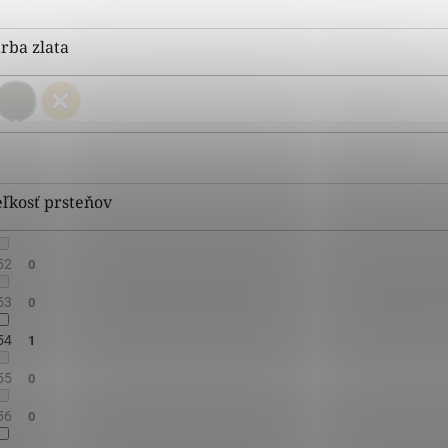
rba zlata
ľkosť prsteňov
52
0
53
0
54
1
55
0
56
0