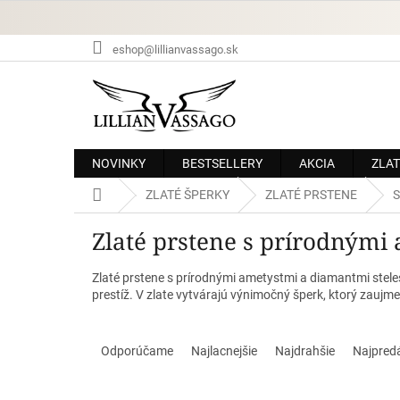
Prejsť
na
obsah
eshop@lillianvassago.sk
NOVINKY
BESTSELLERY
AKCIA
ZLAT
Domov
ZLATÉ ŠPERKY
ZLATÉ PRSTENE
S
Zlaté prstene s prírodnými
Zlaté prstene s prírodnými ametystmi a diamantmi stel
prestíž. V zlate vytvárajú výnimočný šperk, ktorý zaujm
R
a
Odporúčame
Najlacnejšie
Najdrahšie
Najpred
d
e