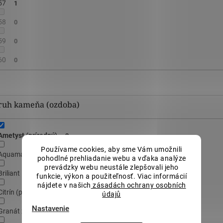
57
1
58
0
59
0
60
0
ruh kameňa (ozdoba)
Ametyst (prírodný)
2
Používame cookies, aby sme Vám umožnili
Aquamarín (prírodný)
1
pohodlné prehliadanie webu a vďaka analýze
prevádzky webu neustále zlepšovali jeho
Briliant
34
funkcie, výkon a použiteľnosť. Viac informácií
nájdete v našich
zásadách ochrany osobních
Citrín (prírodný)
2
údajů
Nastavenie
Granát zelený (prírodný)
1