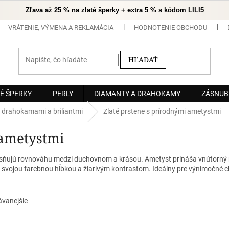
Zľava až 25 % na zlaté šperky + extra 5 % s kódom LILI5
VRÁTENIE, VÝMENA A REKLAMÁCIA
HODNOTENIE OBCHODU
HĽADAŤ
É ŠPERKY
PERLY
DIAMANTY A DRAHOKAMY
ZÁSNUB
 drahokamami a briliantmi
Zlaté prstene s prírodnými ametystmi
 ametystmi
esňujú rovnováhu medzi duchovnom a krásou. Ametyst prináša vnútorný mi
e svojou farebnou hĺbkou a žiarivým kontrastom. Ideálny pre výnimočné chv
ávanejšie