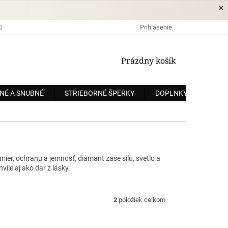
×
DOPRAVA A PLATBA
OCHRANA OSOBNÝCH ÚDAJOV
Prihlásenie
OBCHODNÉ
NÁKUPNÝ
Prázdny košík
KOŠÍK
NÉ A SNUBNÉ
STRIEBORNÉ ŠPERKY
DOPLNKY
ZÁKÁ
er, ochranu a jemnosť, diamant zase silu, svetlo a
íle aj ako dar z lásky.
2
položiek celkom