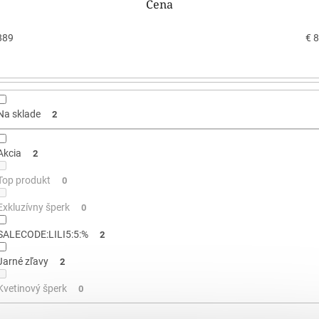
Cena
889
€
8
Na sklade
2
Akcia
2
Top produkt
0
Exkluzívny šperk
0
SALECODE:LILI5:5:%
2
Jarné zľavy
2
Kvetinový šperk
0