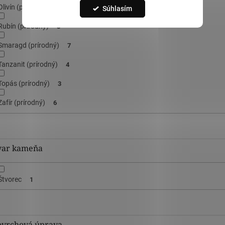
Olivín (prírodný)
1
Súhlasím
Rubín (prírodný)
8
Smaragd (prírodný)
7
Tanzanit (prírodný)
4
Topás (prírodný)
3
Zafír (prírodný)
6
var kameňa
Štvorec
1
ovrchová úprava