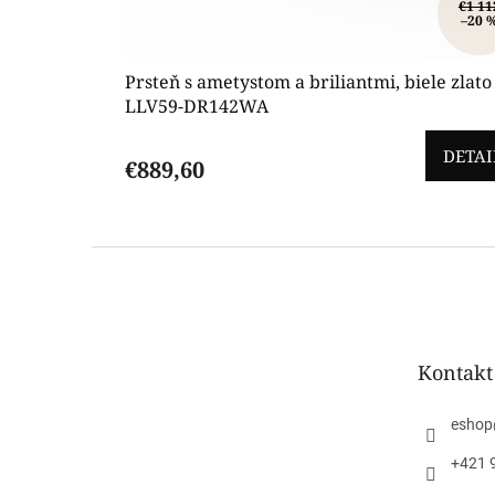
€1 11
–20 
Prsteň s ametystom a briliantmi, biele zlato
LLV59-DR142WA
DETAI
€889,60
Z
á
p
ä
t
Kontakt
i
e
eshop
+421 