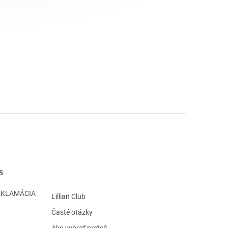
s
EKLAMÁCIA
Lillian Club
Časté otázky
Ako vybrať prsteň