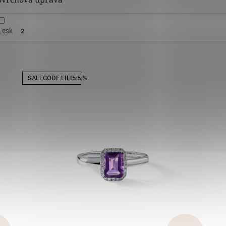
Lesk
2
SALECODE:LILI5:5:%