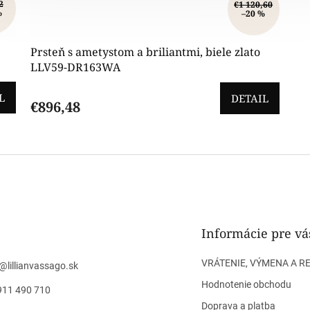
2
€1 120,60
%
–20 %
Prsteň s ametystom a briliantmi, biele zlato
LLV59-DR163WA
L
DETAIL
€896,48
O
v
l
á
d
a
c
i
Informácie pre vá
e
p
VRÁTENIE, VÝMENA A R
@
lillianvassago.sk
r
v
Hodnotenie obchodu
911 490 710
k
Doprava a platba