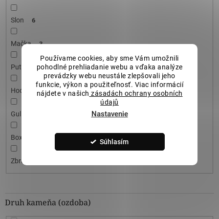
Slon
6
Mačka
3
Používame cookies, aby sme Vám umožnili
Putá
pohodlné prehliadanie webu a vďaka analýze
1
prevádzky webu neustále zlepšovali jeho
funkcie, výkon a použiteľnosť. Viac informácií
Hodiny
1
nájdete v našich
zásadách ochrany osobních
údajů
Nastavenie
Guličky
1
Boxovacie rukavice
1
Súhlasím
Zbrane
9
Druh kameňa (ozdoba)