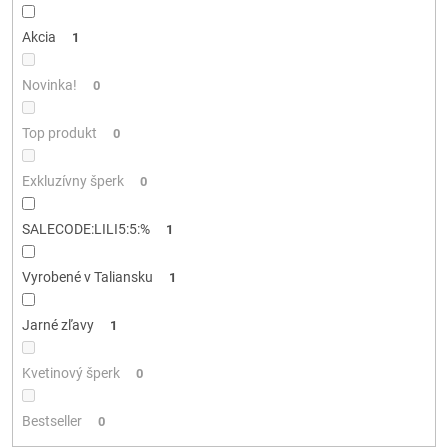
k
t
Akcia
1
o
v
Novinka!
0
Top produkt
0
Exkluzívny šperk
0
SALECODE:LILI5:5:%
1
Vyrobené v Taliansku
1
Jarné zľavy
1
Kvetinový šperk
0
Bestseller
0