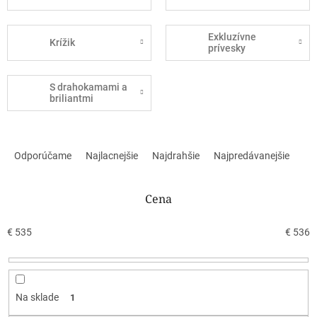
Exkluzívne
Krížik
prívesky
S drahokamami a
briliantmi
R
a
Odporúčame
Najlacnejšie
Najdrahšie
Najpredávanejšie
d
e
n
Cena
i
e
€
535
€
536
p
r
o
d
Na sklade
1
u