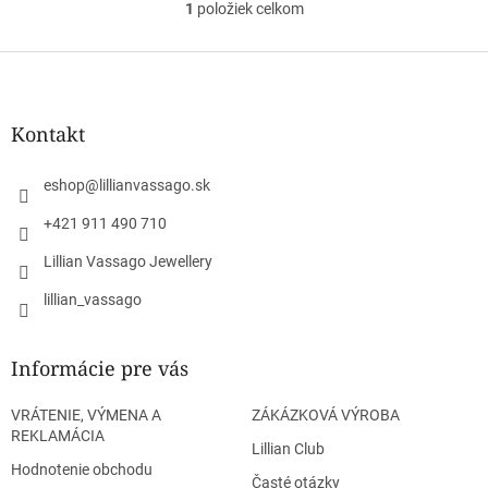
1
položiek celkom
O
v
l
Z
á
á
d
p
a
ä
Kontakt
c
t
i
i
e
eshop
@
lillianvassago.sk
e
p
r
+421 911 490 710
v
Lillian Vassago Jewellery
k
y
lillian_vassago
v
ý
p
Informácie pre vás
i
s
u
VRÁTENIE, VÝMENA A
ZÁKÁZKOVÁ VÝROBA
REKLAMÁCIA
Lillian Club
Hodnotenie obchodu
Časté otázky