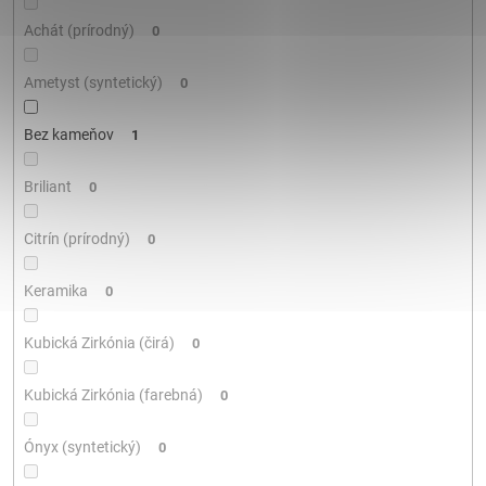
Achát (prírodný)
0
Ametyst (syntetický)
0
Bez kameňov
1
Briliant
0
Citrín (prírodný)
0
Keramika
0
Kubická Zirkónia (čirá)
0
Kubická Zirkónia (farebná)
0
Ónyx (syntetický)
0