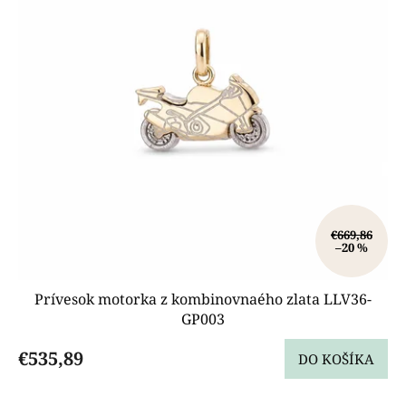
p
r
o
d
u
k
t
o
v
€669,86
–20 %
Prívesok motorka z kombinovnaého zlata LLV36-
GP003
€535,89
DO KOŠÍKA