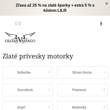
Prejsť
×
Zľava až 25 % na zlaté šperky + extra 5 % s
na
kódom LILI5
obsah
NÁKUPNÝ
KOŠÍK
Zlaté prívesky motorky
Srdiečka
Strom života
Zverokruh
Písmená
Anjel
Madonky