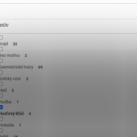
otív
Anjel
32
Bez motívu
2
Geometrické tvary
69
Grécky vzor
2
Had
2
Hudba
1
Husľový kľúč
4
Hviezda
1
Ježiš
16