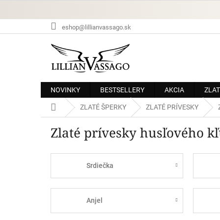
Prejsť
na
obsah
eshop@lillianvassago.sk
NOVINKY
BESTSELLERY
AKCIA
ZLAT
Domov
ZLATÉ ŠPERKY
ZLATÉ PRÍVESKY
Zlaté prívesky husľového k
Srdiečka
Anjel