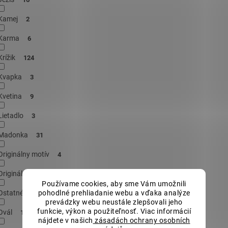
Kamej
2
Karma
6
Krížik
124
Kvapka
3
Kvetina
9
Lietadlo
3
Madonka
31
Originálny motív
4
Originálne tvary
2
Používame cookies, aby sme Vám umožnili
Ostatné
pohodlné prehliadanie webu a vďaka analýze
9
prevádzky webu neustále zlepšovali jeho
funkcie, výkon a použiteľnosť. Viac informácií
Ovál
1
nájdete v našich
zásadách ochrany osobních