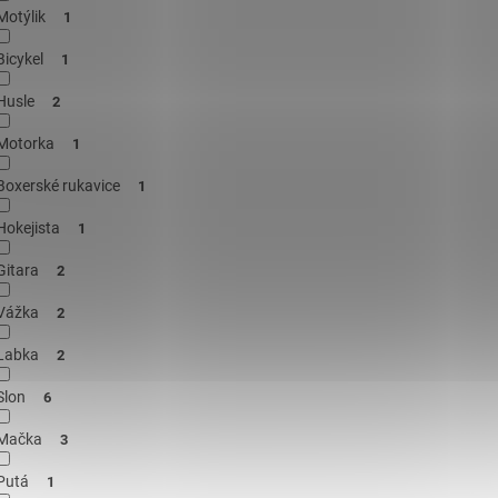
Motýlik
1
Bicykel
1
Husle
2
Motorka
1
Boxerské rukavice
1
Hokejista
1
Gitara
2
Vážka
2
Labka
2
Slon
6
Mačka
3
Putá
1