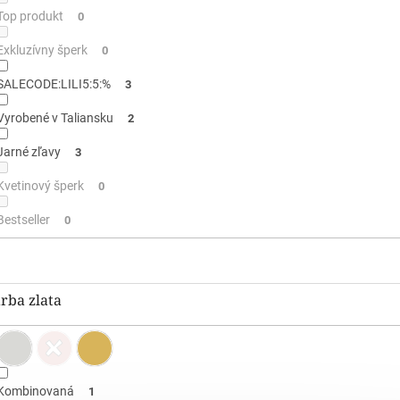
Top produkt
0
Exkluzívny šperk
0
SALECODE:LILI5:5:%
3
Vyrobené v Taliansku
2
Jarné zľavy
3
Kvetinový šperk
0
Bestseller
0
rba zlata
Kombinovaná
1