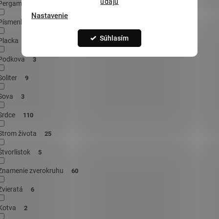
údajů
Pergamen
1
Nastavenie
Písmenká
14
Súhlasím
Placka
13
Podkova
3
Soliter
9
Sova
3
Srdce
110
Strom života
25
Štvorlístok
5
Znamenie zverokruhu
60
Zvieratá
6
Kotva
2