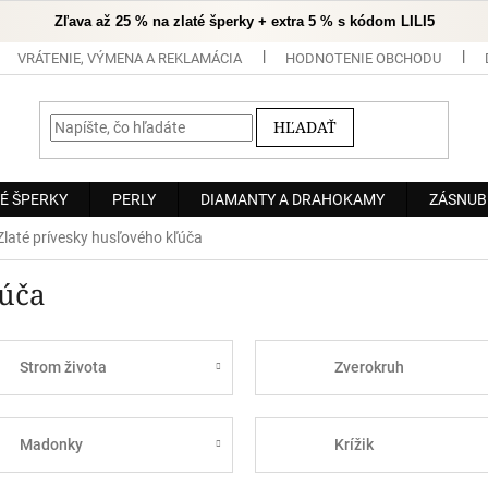
Zľava až 25 % na zlaté šperky + extra 5 % s kódom LILI5
VRÁTENIE, VÝMENA A REKLAMÁCIA
HODNOTENIE OBCHODU
HĽADAŤ
É ŠPERKY
PERLY
DIAMANTY A DRAHOKAMY
ZÁSNUB
Zlaté prívesky husľového kľúča
ľúča
Strom života
Zverokruh
Madonky
Krížik