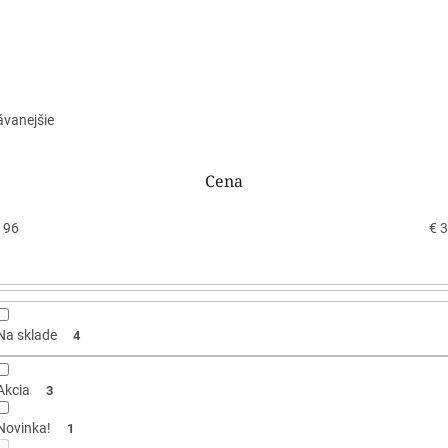
ávanejšie
Cena
196
€
3
Na sklade
4
Akcia
3
Novinka!
1