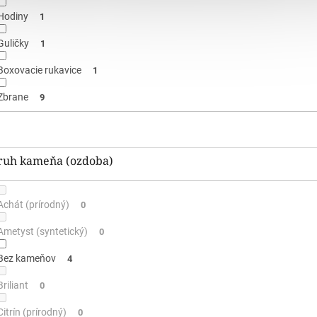
Hodiny
1
Guličky
1
Boxovacie rukavice
1
Zbrane
9
ruh kameňa (ozdoba)
Achát (prírodný)
0
Ametyst (syntetický)
0
Bez kameňov
4
Briliant
0
Citrín (prírodný)
0