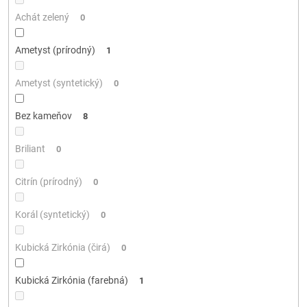
Achát zelený
0
Ametyst (prírodný)
1
Ametyst (syntetický)
0
Bez kameňov
8
Briliant
0
Citrín (prírodný)
0
Korál (syntetický)
0
Kubická Zirkónia (čirá)
0
Kubická Zirkónia (farebná)
1