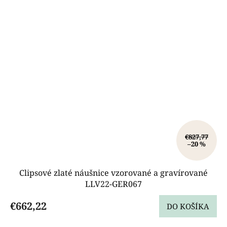
€827,77
–20 %
Clipsové zlaté náušnice vzorované a gravírované
LLV22-GER067
€662,22
DO KOŠÍKA