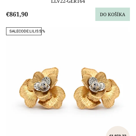
LLV22-GER164
€861,90
DO KOŠÍKA
SALECODE:LILI5:5:%