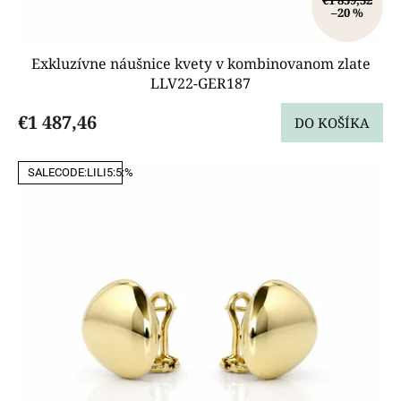
€1 859,32
–20 %
Exkluzívne náušnice kvety v kombinovanom zlate
LLV22-GER187
€1 487,46
DO KOŠÍKA
SALECODE:LILI5:5:%