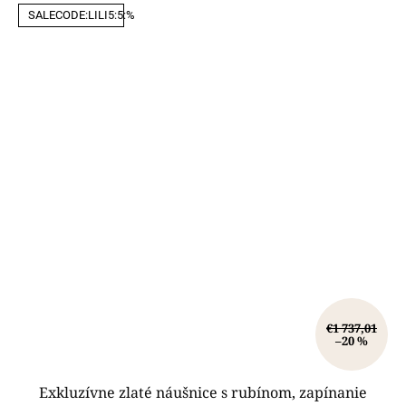
SALECODE:LILI5:5:%
€1 737,01
–20 %
Exkluzívne zlaté náušnice s rubínom, zapínanie