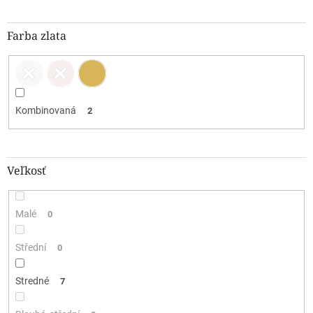
Farba zlata
Kombinovaná
2
Veľkosť
Malé
0
Střední
0
Stredné
7