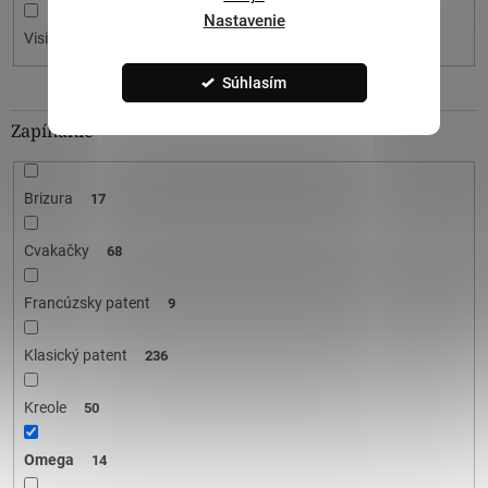
Nastavenie
Visiace
10
Súhlasím
Zapínanie
Brizura
17
Cvakačky
68
Francúzsky patent
9
Klasický patent
236
Kreole
50
Omega
14