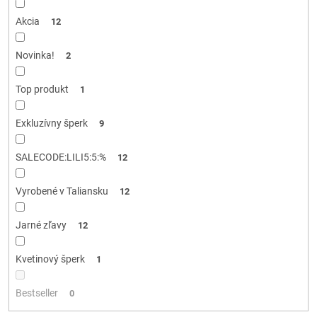
k
t
Akcia
12
o
v
Novinka!
2
Top produkt
1
Exkluzívny šperk
9
SALECODE:LILI5:5:%
12
Vyrobené v Taliansku
12
Jarné zľavy
12
Kvetinový šperk
1
Bestseller
0