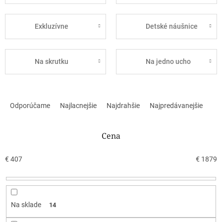
Exkluzívne
Detské náušnice
Na skrutku
Na jedno ucho
R
a
Odporúčame
Najlacnejšie
Najdrahšie
Najpredávanejšie
d
e
n
Cena
i
e
€
407
€
1879
p
r
o
d
Na sklade
14
u