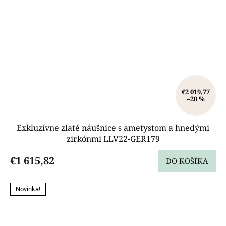
€2 019,77
–20 %
Exkluzívne zlaté náušnice s ametystom a hnedými
zirkónmi LLV22-GER179
€1 615,82
DO KOŠÍKA
Novinka!