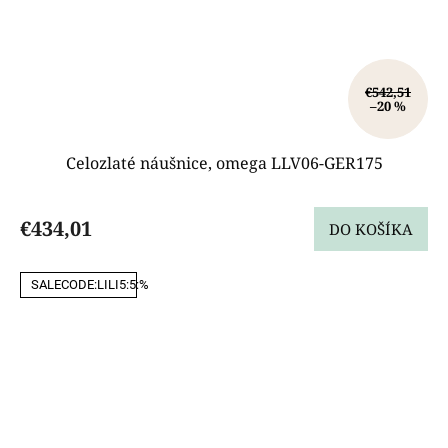
€542,51
–20 %
Celozlaté náušnice, omega LLV06-GER175
€434,01
DO KOŠÍKA
SALECODE:LILI5:5:%