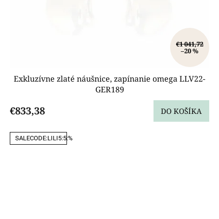
€1 041,72
–20 %
Exkluzívne zlaté náušnice, zapínanie omega LLV22-
GER189
€833,38
DO KOŠÍKA
SALECODE:LILI5:5:%