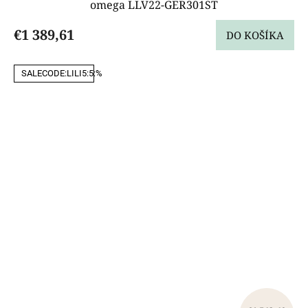
omega LLV22-GER301ST
€1 389,61
DO KOŠÍKA
SALECODE:LILI5:5:%