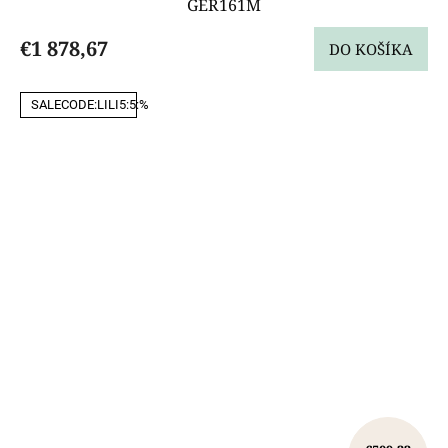
GER161M
€1 878,67
DO KOŠÍKA
SALECODE:LILI5:5:%