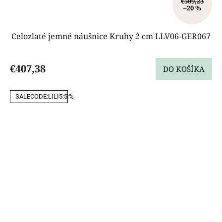
€509,23
–20 %
Celozlaté jemné náušnice Kruhy 2 cm LLV06-GER067
€407,38
DO KOŠÍKA
SALECODE:LILI5:5:%