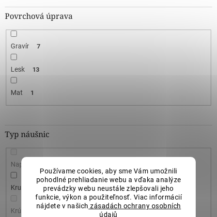
Povrchová úprava
Gravír
7
Lesk
13
Mat
1
Typ náušnic
Napichovačky
0
Používame cookies, aby sme Vám umožnili
pohodlné prehliadanie webu a vďaka analýze
Kruhové
2
prevádzky webu neustále zlepšovali jeho
funkcie, výkon a použiteľnosť. Viac informácií
nájdete v našich
zásadách ochrany osobních
Krúžkové
0
údajů