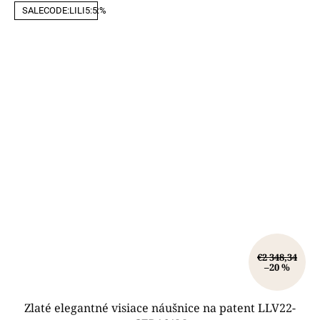
SALECODE:LILI5:5:%
€2 348,34
–20 %
Zlaté elegantné visiace náušnice na patent LLV22-