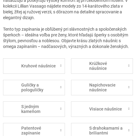
nasadzujú a poskytujú vysoký komfort aj pri celodennom nosení. V
kolekcii Lillian Vassago nájdete modely zo 14-karátového zlata v
bielej, žltej aj ružovej verzii, s dôrazom na detailné spracovanie a
elegantný dizajn.
Tento typ zapínania je obľúbený pri slávnostných a spoločenských
šperkoch – ideálna voľba pre ženy, ktoré hľadajú šperky s osobitým
štýlom, pevnosťou a noblesou. Objavte krásu zlatých náušníc s
omega zapínaním – nadčasových, výrazných a dokonale ženských.
Krúžkové
Kruhové náušnice
náušnice
Guličky a
Napichovacie
pologuličky
náušnice
S jedným
Visiace náušnice
kameňom
Patentové
S drahokamami a
zapínanie
briliantmi