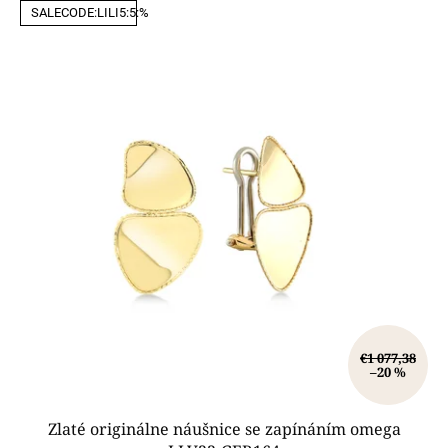
SALECODE:LILI5:5:%
ý
p
i
s
p
r
o
d
u
k
t
o
v
€1 077,38
–20 %
Zlaté originálne náušnice se zapínáním omega