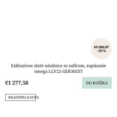
€1 596,97
–20 %
Exkluzívne zlaté náušnice so zafírom, zapínanie
omega LLV22-GER302ST
€1 277,58
DO KOŠÍKA
SALECODE:LILI5:5:%