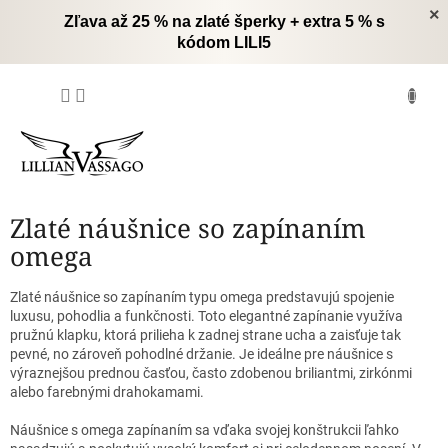
Prejsť
×
Zľava až 25 % na zlaté šperky + extra 5 % s
na
kódom LILI5
obsah
NÁKUPNÝ
KOŠÍK
Zlaté náušnice so zapínaním
omega
Zlaté náušnice so zapínaním typu omega predstavujú spojenie
luxusu, pohodlia a funkčnosti. Toto elegantné zapínanie využíva
pružnú klapku, ktorá prilieha k zadnej strane ucha a zaisťuje tak
pevné, no zároveň pohodlné držanie. Je ideálne pre náušnice s
výraznejšou prednou časťou, často zdobenou briliantmi, zirkónmi
alebo farebnými drahokamami.
Náušnice s omega zapínaním sa vďaka svojej konštrukcii ľahko