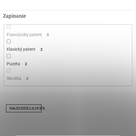
Zapínanie
Francúzsky patent
0
Klasický patent
2
Puzeta
2
Skrutka
0
V
SALECODE:LILI5:5:%
ý
p
i
s