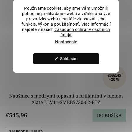
p
r
Používame cookies, aby sme Vám umožnili
o
pohodlné prehliadanie webu a vďaka analýze
prevádzky webu neustále zlepšovali jeho
d
funkcie, výkon a použiteľnosť. Viac informácií
u
nájdete v našich
zásadách ochrany osobních
k
údajů
t
Nastavenie
o
v
Súhlasím
€682,45
–20 %
Náušnice s modrými topásmi a briliantmi v bielom
zlate LLV11-SMEB5730-02-BTZ
€545,96
DO KOŠÍKA
SALECODE:LILI5:5:%