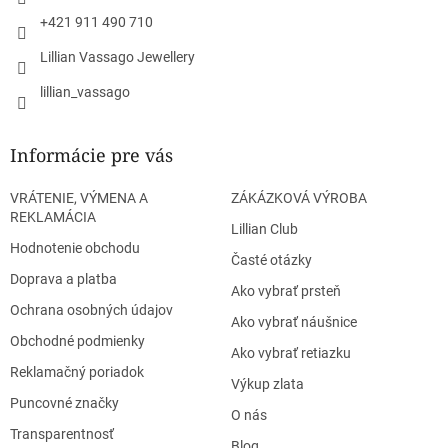
e
p
r
+421 911 490 710
v
Lillian Vassago Jewellery
k
y
lillian_vassago
v
ý
p
Informácie pre vás
i
s
u
VRÁTENIE, VÝMENA A
ZÁKÁZKOVÁ VÝROBA
REKLAMÁCIA
Lillian Club
Hodnotenie obchodu
Časté otázky
Doprava a platba
Ako vybrať prsteň
Ochrana osobných údajov
Ako vybrať náušnice
Obchodné podmienky
Ako vybrať retiazku
Reklamačný poriadok
Výkup zlata
Puncovné značky
O nás
Transparentnosť
Blog