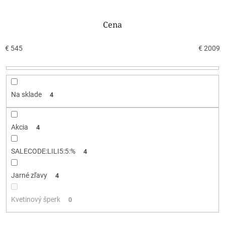
d
e
n
Cena
i
e
€
545
€
2009
p
r
o
d
Na sklade
4
u
k
t
Akcia
4
o
v
SALECODE:LILI5:5:%
4
Jarné zľavy
4
Kvetinový šperk
0