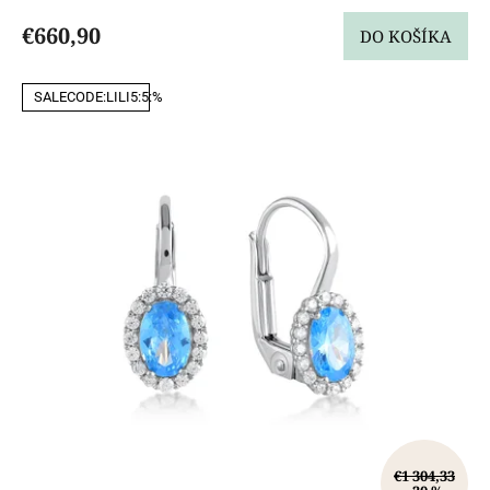
€660,90
DO KOŠÍKA
SALECODE:LILI5:5:%
€1 304,33