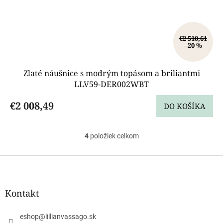
€2 510,61
–20 %
Zlaté náušnice s modrým topásom a briliantmi
LLV59-DER002WBT
€2 008,49
DO KOŠÍKA
4
položiek celkom
O
v
l
Z
á
á
d
p
a
ä
Kontakt
c
t
i
i
e
eshop
@
lillianvassago.sk