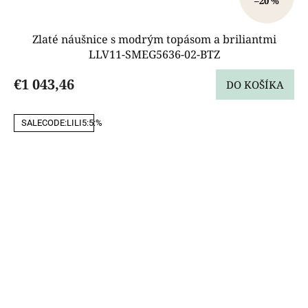
–20 %
Zlaté náušnice s modrým topásom a briliantmi
LLV11-SMEG5636-02-BTZ
€1 043,46
DO KOŠÍKA
SALECODE:LILI5:5:%