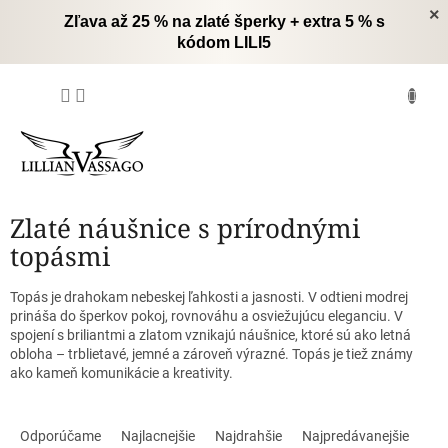
Prejsť
×
Zľava až 25 % na zlaté šperky + extra 5 % s
na
kódom LILI5
obsah
NÁKUPNÝ
KOŠÍK
Zlaté náušnice s prírodnými
topásmi
Topás je drahokam nebeskej ľahkosti a jasnosti. V odtieni modrej
prináša do šperkov pokoj, rovnováhu a osviežujúcu eleganciu. V
spojení s briliantmi a zlatom vznikajú náušnice, ktoré sú ako letná
obloha – trblietavé, jemné a zároveň výrazné. Topás je tiež známy
ako kameň komunikácie a kreativity.
R
a
Odporúčame
Najlacnejšie
Najdrahšie
Najpredávanejšie