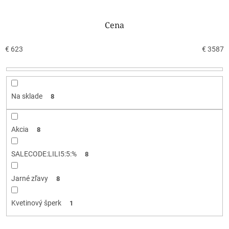
d
e
n
Cena
i
e
€
623
€
3587
p
r
o
d
Na sklade
8
u
k
t
Akcia
8
o
v
SALECODE:LILI5:5:%
8
Jarné zľavy
8
Kvetinový šperk
1