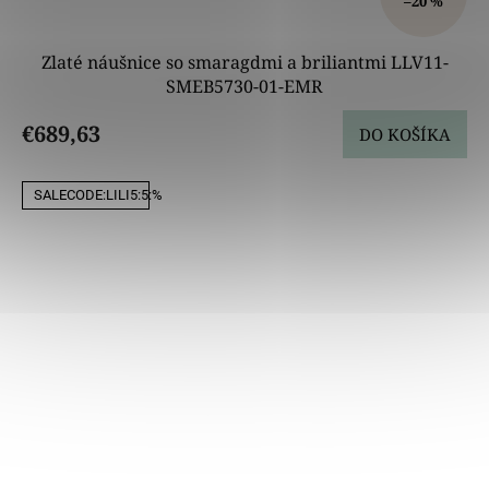
–20 %
Zlaté náušnice so smaragdmi a briliantmi LLV11-
SMEB5730-01-EMR
€689,63
DO KOŠÍKA
SALECODE:LILI5:5:%