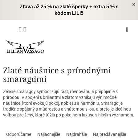
Prejsť
×
Zľava až 25 % na zlaté šperky + extra 5 % s
na
kódom LILI5
obsah
NÁKUPNÝ
KOŠÍK
Zlaté náušnice s prírodnými
smaragdmi
Zelené smaragdy symbolizujú rast, rovnováhu a prepojenie s
prírodou. V spojení s briliantmi a zlatom vznikajú výnimočné
náušnice, ktoré evokujú pokoj, noblesu a harmóniu. Smaragd je
tradične spájaný s múdrosťou a vnútornou silou, a preto je ideálnou
voľbou pre ženy, ktoré túžia po pokojnom luxuse s hlbším významom.
R
a
Odporúčame
Najlacnejšie
Najdrahšie
Najpredávanejšie