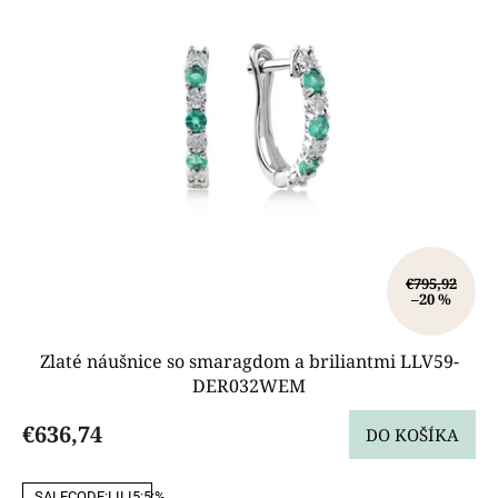
p
r
o
d
u
k
t
o
v
€795,92
–20 %
Zlaté náušnice so smaragdom a briliantmi LLV59-
DER032WEM
€636,74
DO KOŠÍKA
SALECODE:LILI5:5:%