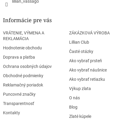
lillian_vassago
v
ý
p
Informácie pre vás
i
s
u
VRÁTENIE, VÝMENA A
ZÁKÁZKOVÁ VÝROBA
REKLAMÁCIA
Lillian Club
Hodnotenie obchodu
Časté otázky
Doprava a platba
Ako vybrať prsteň
Ochrana osobných údajov
Ako vybrať náušnice
Obchodné podmienky
Ako vybrať retiazku
Reklamačný poriadok
Výkup zlata
Puncovné značky
O nás
Transparentnosť
Blog
Kontakty
Zlaté kúpele