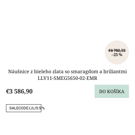
€4 782,53
–25 %
Náušnice z bieleho zlata so smaragdom a briliantmi
LLV11-SMEG5650-02-EMR
€3 586,90
DO KOŠÍKA
SALECODE:LILI5:5:%