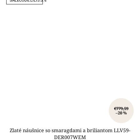
SALECODE:LILI5:5:%
€779,59
–20 %
Zlaté náušnice so smaragdami a briliantom LLV59-
DER007WEM