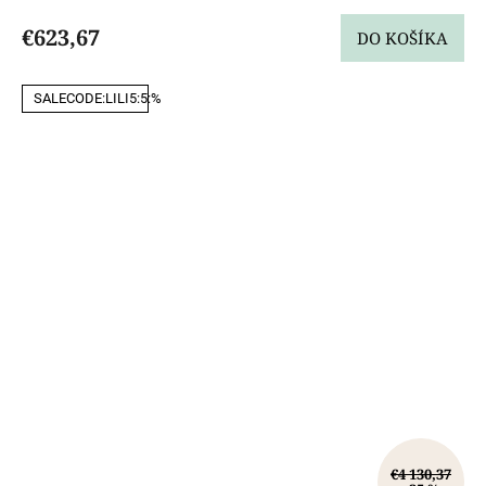
€623,67
DO KOŠÍKA
SALECODE:LILI5:5:%
€4 130,37