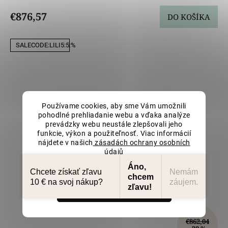
€876,57
DO KOŠÍKA
SALECODE:LILI5:5:%
Používame cookies, aby sme Vám umožnili
pohodlné prehliadanie webu a vďaka analýze
prevádzky webu neustále zlepšovali jeho
funkcie, výkon a použiteľnosť. Viac informácií
nájdete v našich
zásadách ochrany osobních
údajů
Nastavenie
Áno,
Chcete získať zľavu
Nemám
chcem
10 € na svoj nákup?
záujem.
zľavu!
Súhlasím
€862,04