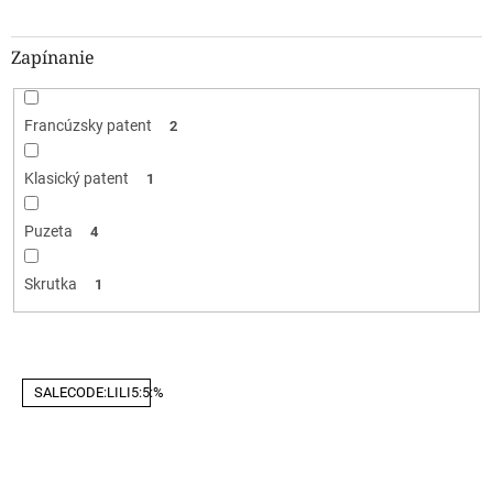
Zapínanie
Francúzsky patent
2
Klasický patent
1
Puzeta
4
Skrutka
1
V
SALECODE:LILI5:5:%
ý
p
i
s