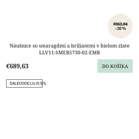
€862,04
–20 %
Náušnice so smaragdmi a briliantmi v bielom zlate
LLV11-SMEB5730-02-EMR
€689,63
DO KOŠÍKA
SALECODE:LILI5:5:%