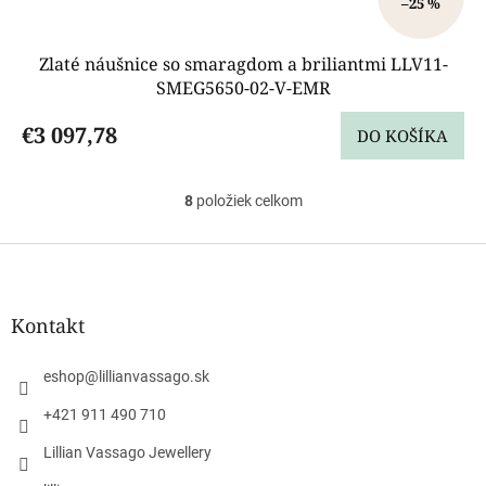
–25 %
Zlaté náušnice so smaragdom a briliantmi LLV11-
SMEG5650-02-V-EMR
€3 097,78
DO KOŠÍKA
8
položiek celkom
O
v
l
Z
á
á
d
p
a
ä
Kontakt
c
t
i
i
e
eshop
@
lillianvassago.sk
e
p
r
+421 911 490 710
v
Lillian Vassago Jewellery
k
y