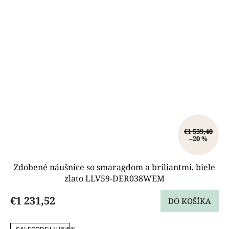
€1 539,40
–20 %
Zdobené náušnice so smaragdom a briliantmi, biele
zlato LLV59-DER038WEM
€1 231,52
DO KOŠÍKA