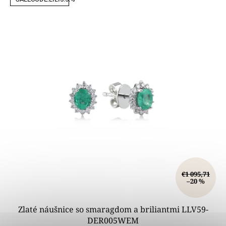
€1 095,71
–20 %
Zlaté náušnice so smaragdom a briliantmi LLV59-
DER005WEM