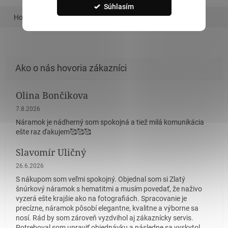
Súhlasím
Hodnotenie
Podobný tovar
Olina Bončikova
Hodnotenie obchodu je 5 z 5 hviezdičiek.
7.8.2026
Náramok je nádherný som spokojná a tiež milá komunikácia
ešte raz ďakujem🥰🥰🥰
Slavomír Uličný
Hodnotenie obchodu je 5 z 5 hviezdičiek.
26.6.2026
S nákupom som veľmi spokojný. Objednal som si Zlatý
šnúrkový náramok s hematitmi a musím povedať, že naživo
vyzerá ešte krajšie ako na fotografiách. Spracovanie je
precízne, náramok pôsobí elegantne, kvalitne a výborne sa
nosí. Rád by som zároveň vyzdvihol aj zákaznícky servis.
Potreboval som upraviť objednávku a následne sa vyskytol