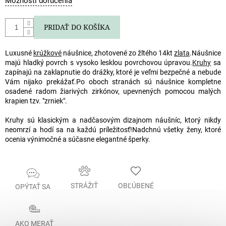
Možnosti doručenia
cena:
PRIDAŤ DO KOŠÍKA
Luxusné
krúžkové
náušnice, zhotovené zo žltého 14kt
zlata
.
Náušnice
majú hladký povrch s vysoko lesklou povrchovou úpravou.
Kruhy
sa
zapínajú na zaklapnutie do drážky, ktoré je veľmi bezpečné a nebude
Vám nijako prekážať.
Po oboch stranách sú náušnice kompletne
osadené radom žiarivých zirkónov, upevnených pomocou malých
krapien tzv. "zrniek".
Kruhy sú klasickým a nadčasovým dizajnom náušníc, ktorý nikdy
neomrzí a hodí sa na každú príležitosť!
Nadchnú všetky ženy, ktoré
ocenia výnimočné a súčasne elegantné šperky.
STRÁŽIŤ
OBĽÚBENÉ
OPÝTAŤ SA
AKO MERAŤ