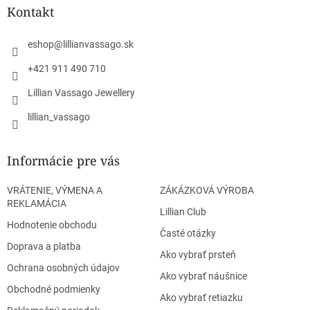
ä
Kontakt
t
i
eshop
@
lillianvassago.sk
e
+421 911 490 710
Lillian Vassago Jewellery
lillian_vassago
Informácie pre vás
VRÁTENIE, VÝMENA A
ZÁKÁZKOVÁ VÝROBA
REKLAMÁCIA
Lillian Club
Hodnotenie obchodu
Časté otázky
Doprava a platba
Ako vybrať prsteň
Ochrana osobných údajov
Ako vybrať náušnice
Obchodné podmienky
Ako vybrať retiazku