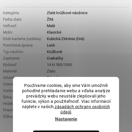
Kategória
:
Zlaté krúžkové náušnice
Farba zlata
:
Žltá
Veľkosť
:
Malé
Motív
:
Klasické
Druh kameňa (ozdoba)
:
Kubická Zirkónia (čirá)
Povrchová úprava
:
Lesk
Typ náušnic
:
Krúžkové
Zapínanie
:
Cvakačky
Rýdzosť
:
14 kt 585/1000
Materiál
:
Zlato
Určené pre
:
Dámske
Orientačná hmotnosť
:
2,86 g
Používame cookies, aby sme Vám umožnili
pohodlné prehliadanie webu a vďaka analýze
Vonkajší priemer
:
13,8 mm
prevádzky webu neustále zlepšovali jeho
Šírka
:
2,8 mm
funkcie, výkon a použiteľnosť. Viac informácií
Hrúbka
:
2 mm
nájdete v našich
zásadách ochrany osobních
Priemer jedného zirkónu
:
1,2 mm
údajů
Dĺžka zapínania (tyčka)
:
5,2 mm
Nastavenie