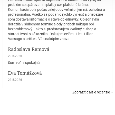
problém so spárovaním platby cez platobnú bránu.
Komunikácia bola počas celej doby veľmi príjemná, ochotná a
profesionálna. Všetko sa podarilo rýchlo vyriešiť a priebežne
som dostával informácie o stave objednávky. Objednávka
dorazila v sľúbenom termíne a celý priebeh nákupu bol
bezproblémový. Takto si predstavujem kvalitný e-shop a
starostlivosť o zákazníka. Ďakujem celému tímu Lillian
Vassago a určite u Vás nakúpim znova.
Radoslava Remová
Hodnotenie obchodu je 5 z 5 hviezdičiek.
23.6.2026
Som veľmi spokojná
Eva Tomášková
Hodnotenie obchodu je 5 z 5 hviezdičiek.
23.5.2026
Zobraziť ďalšie recenzie
Z
á
p