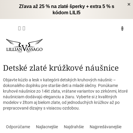
Prejsť
×
Zľava až 25 % na zlaté šperky + extra 5 % s
na
kódom LILI5
obsah
NÁKUPNÝ
KOŠÍK
Detské zlaté krúžkové náušnice
Objavte kúzlo a lesk v kategórii detských kruhových náušníc –
dokonalého doplnku pre staršie deti a mladé slečny. Ponúkame
kruhové náušnice zo 14kt zlata, vrátane variantov so zirkónmi, ktoré
náušniciam dodávajú eleganciu a žiaru. Vyberte si z kvalitných
modelov v žltom aj bielom zlate, od jednoduchých krúžkov až po
prepracované dizajny s visiacou ozdobou.
R
a
Odporúčame
Najlacnejšie
Najdrahšie
Najpredávanejšie
d