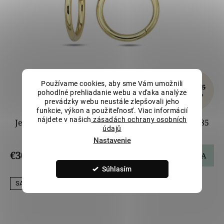
Používame cookies, aby sme Vám umožnili
€358,05
pohodlné prehliadanie webu a vďaka analýze
–15 %
prevádzky webu neustále zlepšovali jeho
funkcie, výkon a použiteľnosť. Viac informácií
nájdete v našich
zásadách ochrany osobních
Jemné zlaté náušnice krúžky 1,1 cm LLV98-GER085
údajů
Nastavenie
€304,34
DO KOŠÍKA
Súhlasím
SALECODE:LILI5:5:%