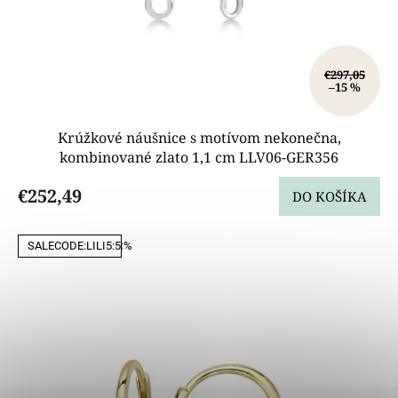
v
€297,05
–15 %
Krúžkové náušnice s motívom nekonečna,
kombinované zlato 1,1 cm LLV06-GER356
€252,49
DO KOŠÍKA
SALECODE:LILI5:5:%