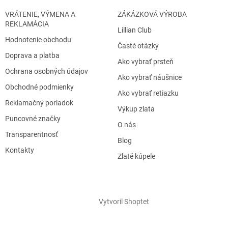
s
u
VRÁTENIE, VÝMENA A
ZÁKÁZKOVÁ VÝROBA
REKLAMÁCIA
Lillian Club
Hodnotenie obchodu
Časté otázky
Doprava a platba
Ako vybrať prsteň
Ochrana osobných údajov
Ako vybrať náušnice
Obchodné podmienky
Ako vybrať retiazku
Reklamačný poriadok
Výkup zlata
Puncovné značky
O nás
Transparentnosť
Blog
Kontakty
Zlaté kúpele
Vytvoril Shoptet