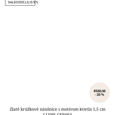
SALECODE:LILI5:5:%
€532,32
–20 %
Zlaté krúžkové náušnice s motívom kvetín 1,5 cm
LLV98-GER063