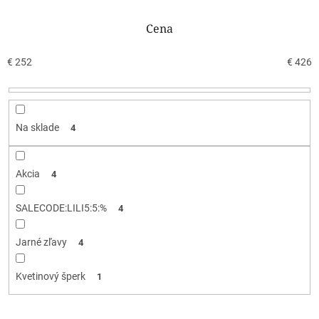
e
n
Cena
i
e
€
252
€
426
p
r
o
d
Na sklade
4
u
k
t
Akcia
4
o
v
SALECODE:LILI5:5:%
4
Jarné zľavy
4
Kvetinový šperk
1