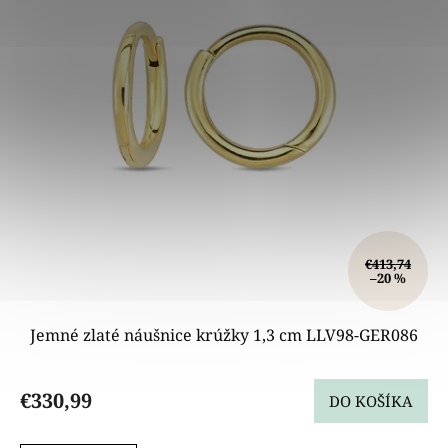
€413,74
–20 %
Jemné zlaté náušnice krúžky 1,3 cm LLV98-GER086
€330,99
DO KOŠÍKA