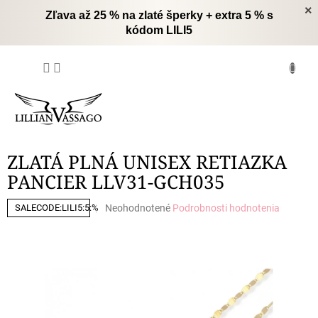
Prejsť
×
Zľava až 25 % na zlaté šperky + extra 5 % s
na
kódom LILI5
obsah
NÁKUPNÝ
KOŠÍK
ZLATÁ PLNÁ UNISEX RETIAZKA
PANCIER LLV31-GCH035
Priemerné
Neohodnotené
Podrobnosti hodnotenia
SALECODE:LILI5:5:%
hodnotenie
produktu
je
0,0
z
5
hviezdičiek.