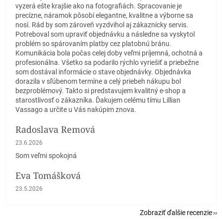
vyzerá ešte krajšie ako na fotografiách. Spracovanie je
precízne, náramok pôsobí elegantne, kvalitne a výborne sa
nosí. Rád by som zároveň vyzdvihol aj zákaznícky servis.
Potreboval som upraviť objednávku a následne sa vyskytol
problém so spárovaním platby cez platobnú bránu.
Komunikácia bola počas celej doby veľmi príjemná, ochotná a
profesionálna. Všetko sa podarilo rýchlo vyriešiť a priebežne
som dostával informácie o stave objednávky. Objednávka
dorazila v sľúbenom termíne a celý priebeh nákupu bol
bezproblémový. Takto si predstavujem kvalitný e-shop a
starostlivosť o zákazníka. Ďakujem celému tímu Lillian
Vassago a určite u Vás nakúpim znova.
Radoslava Remová
Hodnotenie obchodu je 5 z 5 hviezdičiek.
23.6.2026
Som veľmi spokojná
Eva Tomášková
Hodnotenie obchodu je 5 z 5 hviezdičiek.
23.5.2026
Zobraziť ďalšie recenzie