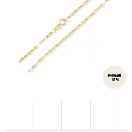
€368,65
–15 %