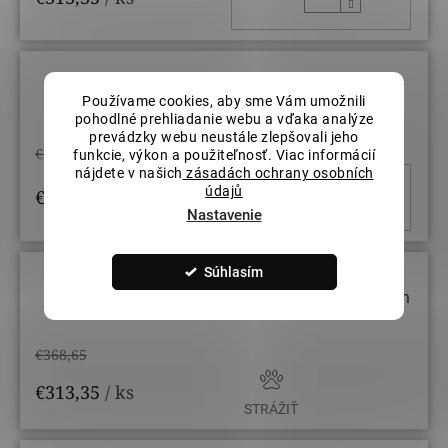
Farba zlata: Biela, Dĺžka retiazky: 50
Používame cookies, aby sme Vám umožnili
cm
pohodlné prehliadanie webu a vďaka analýze
prevádzky webu neustále zlepšovali jeho
€368,65
funkcie, výkon a použiteľnosť. Viac informácií
nájdete v našich
zásadách ochrany osobních
DO KOŠ
údajů
€313,35
/ ks
Nastavenie
Súhlasím
Farba zlata: Žltá, Dĺžka retiazky: 40 cm
€368,65
€313,35
/ ks
STRÁŽIŤ