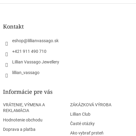
Z
á
p
ä
Kontakt
t
i
eshop
@
lillianvassago.sk
e
+421 911 490 710
Lillian Vassago Jewellery
lillian_vassago
Informácie pre vás
VRÁTENIE, VÝMENA A
ZÁKÁZKOVÁ VÝROBA
REKLAMÁCIA
Lillian Club
Hodnotenie obchodu
Časté otázky
Doprava a platba
Ako vybrať prsteň