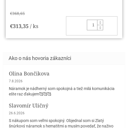
€368,65
DO KOŠ
€313,35
/ ks
Olina Bončikova
Hodnotenie obchodu je 5 z 5 hviezdičiek.
7.8.2026
Náramok je nádherný som spokojná a tiež milá komunikácia
ešte raz ďakujem🥰🥰🥰
Slavomír Uličný
Hodnotenie obchodu je 5 z 5 hviezdičiek.
26.6.2026
S nákupom som veľmi spokojný. Objednal som si Zlatý
šnúrkový náramok s hematitmi a musím povedať, že naživo