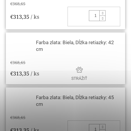
€368,65
DO KOŠ
€313,35
/ ks
Farba zlata: Biela, Dĺžka retiazky: 42
cm
€368,65
€313,35
/ ks
STRÁŽIŤ
Farba zlata: Biela, Dĺžka retiazky: 45
cm
€368,65
DO KOŠ
€313,35
/ ks