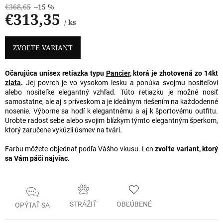
€368,65
–15 %
€313,35
/ ks
Jednotková
cena:
ZVOĽTE VARIANT
Očarujúca unisex retiazka typu
Pancier
, ktorá je zhotovená zo 14kt
zlata
.
Jej povrch je vo vysokom lesku a ponúka svojmu nositeľovi
alebo nositeľke elegantný vzhľad. Túto retiazku je možné nosiť
samostatne, ale aj s príveskom a je ideálnym riešením na každodenné
nosenie. Výborne sa hodí k elegantnému a aj k športovému outfitu.
Urobte radosť sebe alebo svojim blízkym týmto elegantným šperkom,
ktorý zaručene vykúzli úsmev na tvári.
Farbu môžete objednať podľa Vášho vkusu. Len
zvoľte variant, ktorý
sa Vám páči najviac.
STRÁŽIŤ
OBĽÚBENÉ
OPÝTAŤ SA