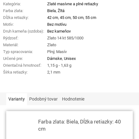
Kategória
:
Zlaté masívne a plné retiazky
Farba zlata
:
Biela
,
Žltá
Dĺžka retiazky
:
42 cm
,
45 cm
,
50 cm
,
55 cm
Motív
:
Bez motívu
Druh kameňa (ozdoba)
:
Bez kameňov
Rýdzosť
:
Zlato 14 kt 585/1000
Materiál
:
Zlato
Typ spracovania
:
Plný, Masív
Určené pre
:
Dámske
,
Unisex
Orientačná hmotnosť
:
1,15 g - 1,63 g
Šírka retiazky
:
2,1 mm
Varianty
Podobný tovar
Hodnotenie
Farba zlata: Biela, Dĺžka retiazky: 40
cm