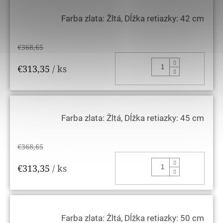
Farba zlata: Žltá, Dĺžka retiazky: 42 cm
€368,65
DO KOŠ
€313,35
/ ks
Farba zlata: Žltá, Dĺžka retiazky: 45 cm
€368,65
DO KOŠ
€313,35
/ ks
Farba zlata: Žltá, Dĺžka retiazky: 50 cm