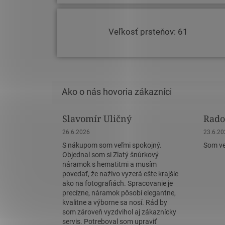
Veľkosť prsteňov: 61
Slavomír Uličný
Rado
Hodnotenie obchodu je 5 z 5 hviezdičiek.
Hodnote
26.6.2026
23.6.2
S nákupom som veľmi spokojný.
Som ve
Objednal som si Zlatý šnúrkový
náramok s hematitmi a musím
povedať, že naživo vyzerá ešte krajšie
ako na fotografiách. Spracovanie je
precízne, náramok pôsobí elegantne,
kvalitne a výborne sa nosí. Rád by
som zároveň vyzdvihol aj zákaznícky
servis. Potreboval som upraviť