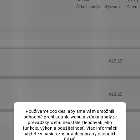
Šírka hornej časti (vzoru)
:
9 mm
€42,25
€42,25
Používame cookies, aby sme Vám umožnili
pohodlné prehliadanie webu a vďaka analýze
prevádzky webu neustále zlepšovali jeho
€42,25
funkcie, výkon a použiteľnosť. Viac informácií
nájdete v našich
zásadách ochrany osobních
údajů