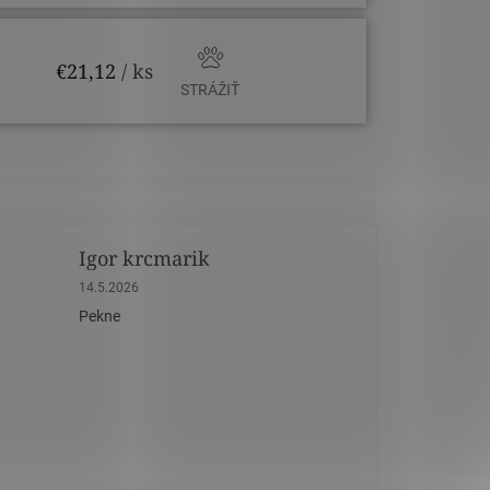
€21,12
/ ks
STRÁŽIŤ
Igor krcmarik
dičiek.
Hodnotenie obchodu je 5 z 5 hviezdičiek.
14.5.2026
Pekne