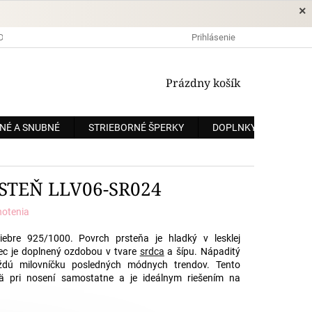
×
DOPRAVA A PLATBA
OCHRANA OSOBNÝCH ÚDAJOV
Prihlásenie
OBCHODNÉ
NÁKUPNÝ
Prázdny košík
KOŠÍK
NÉ A SNUBNÉ
STRIEBORNÉ ŠPERKY
DOPLNKY
ZÁKÁ
STEŇ LLV06-SR024
notenia
riebre 925/1000. Povrch prsteňa je hladký v lesklej
ec je doplnený ozdobou v tvare
srdca
a šípu. Nápaditý
každú milovníčku posledných módnych trendov. Tento
 pri nosení samostatne a je ideálnym riešením na