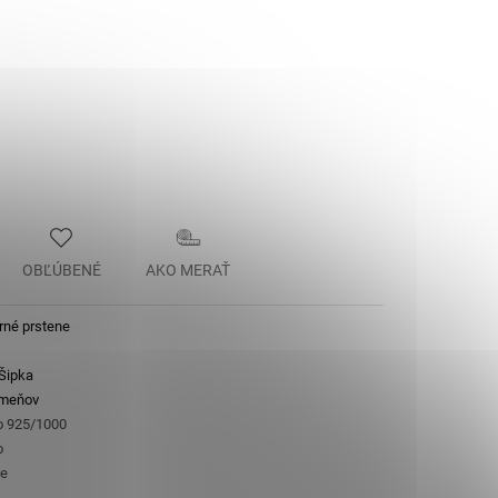
OBĽÚBENÉ
AKO MERAŤ
rné prstene
Šipka
ameňov
ro 925/1000
o
e