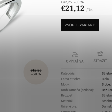
€42,25
–50 %
€21,12
/ ks
Jednotková
cena:
ZVOĽTE VARIANT
STRÁŽIŤ
OPÝTAŤ SA
€42,25
–50 %
Kategória
:
Striebo
Farba striebra
:
Biela
Motív
:
Srdce
,
Druh kameňa (ozdoba)
:
Bez k
Rýdzosť
:
Strieb
Materiál
:
Striebr
Určené pre
:
Dámsk
Hmotnosť
:
1,76 g