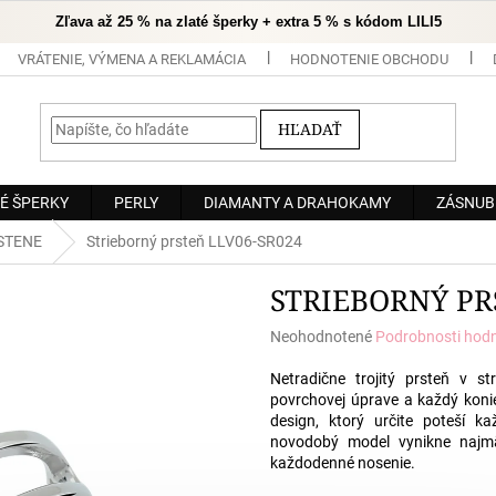
Zľava až 25 % na zlaté šperky + extra 5 % s kódom LILI5
VRÁTENIE, VÝMENA A REKLAMÁCIA
HODNOTENIE OBCHODU
HĽADAŤ
É ŠPERKY
PERLY
DIAMANTY A DRAHOKAMY
ZÁSNUB
STENE
Strieborný prsteň LLV06-SR024
STRIEBORNÝ PR
Priemerné
Neohodnotené
Podrobnosti hod
hodnotenie
produktu
Netradične trojitý prsteň v st
je
povrchovej úprave a každý koni
0,0
design, ktorý určite poteší 
z
novodobý model vynikne najmä
5
každodenné nosenie.
hviezdičiek.