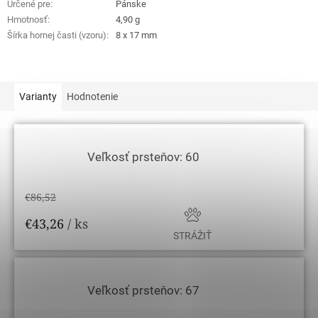
Určené pre
:
Pánske
Hmotnosť
:
4,90 g
Šírka hornej časti (vzoru)
:
8 x 17 mm
Varianty
Hodnotenie
Veľkosť prsteňov: 60
€86,52
€43,26
/ ks
STRÁŽIŤ
Veľkosť prsteňov: 67