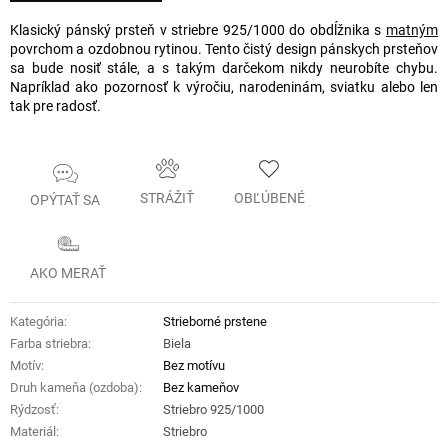
Klasický pánský prsteň v striebre 925/1000 do obdĺžnika s
matným
povrchom a ozdobnou rytinou. Tento čistý design pánskych prsteňov
sa bude nosiť stále, a s takým darčekom nikdy neurobíte chybu.
Napríklad ako pozornosť k výročiu, narodeninám, sviatku alebo len
tak pre radosť.
STRÁŽIŤ
OBĽÚBENÉ
OPÝTAŤ SA
AKO MERAŤ
Kategória
:
Strieborné prstene
Farba striebra
:
Biela
Motív
:
Bez motívu
Druh kameňa (ozdoba)
:
Bez kameňov
Rýdzosť
:
Striebro 925/1000
Materiál
:
Striebro