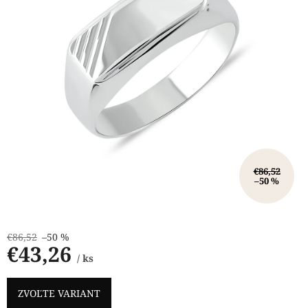
€86,52
–50 %
€86,52
–50 %
€43,26
/ ks
Jednotková
cena:
ZVOĽTE VARIANT