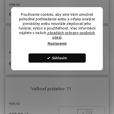
€86,52
€43,26
/ ks
Používame cookies, aby sme Vám umožnili
STRÁŽIŤ
pohodlné prehliadanie webu a vďaka analýze
prevádzky webu neustále zlepšovali jeho
funkcie, výkon a použiteľnosť. Viac informácií
nájdete v našich
zásadách ochrany osobních
údajů
Veľkosť prsteňov: 69
Nastavenie
€86,52
Súhlasím
DO KOŠ
€43,26
/ ks
Veľkosť prsteňov: 71
€86,52
DO KOŠ