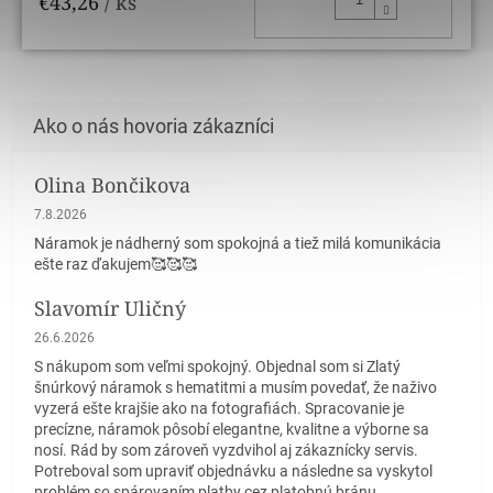
€43,26
/ ks
Olina Bončikova
Hodnotenie obchodu je 5 z 5 hviezdičiek.
7.8.2026
Náramok je nádherný som spokojná a tiež milá komunikácia
ešte raz ďakujem🥰🥰🥰
Slavomír Uličný
Hodnotenie obchodu je 5 z 5 hviezdičiek.
26.6.2026
S nákupom som veľmi spokojný. Objednal som si Zlatý
šnúrkový náramok s hematitmi a musím povedať, že naživo
vyzerá ešte krajšie ako na fotografiách. Spracovanie je
precízne, náramok pôsobí elegantne, kvalitne a výborne sa
nosí. Rád by som zároveň vyzdvihol aj zákaznícky servis.
Potreboval som upraviť objednávku a následne sa vyskytol
problém so spárovaním platby cez platobnú bránu.