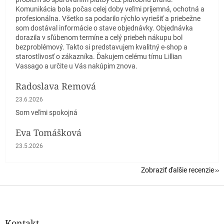
Komunikácia bola počas celej doby veľmi príjemná, ochotná a
profesionálna. Všetko sa podarilo rýchlo vyriešiť a priebežne
som dostával informácie o stave objednávky. Objednávka
dorazila v sľúbenom termíne a celý priebeh nákupu bol
bezproblémový. Takto si predstavujem kvalitný e-shop a
starostlivosť o zákazníka. Ďakujem celému tímu Lillian
Vassago a určite u Vás nakúpim znova.
Radoslava Remová
Hodnotenie obchodu je 5 z 5 hviezdičiek.
23.6.2026
Som veľmi spokojná
Eva Tomášková
Hodnotenie obchodu je 5 z 5 hviezdičiek.
23.5.2026
Zobraziť ďalšie recenzie
Z
á
p
ä
Kontakt