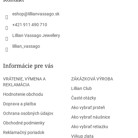
t
i
eshop
@
lillianvassago.sk
e
+421 911 490 710
Lillian Vassago Jewellery
lillian_vassago
Informácie pre vás
VRÁTENIE, VÝMENA A
ZÁKÁZKOVÁ VÝROBA
REKLAMÁCIA
Lillian Club
Hodnotenie obchodu
Časté otázky
Doprava a platba
Ako vybrať prsteň
Ochrana osobných údajov
Ako vybrať náušnice
Obchodné podmienky
Ako vybrať retiazku
Reklamačný poriadok
Výkup zlata