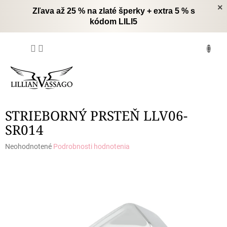
Prejsť
×
Zľava až 25 % na zlaté šperky + extra 5 % s
na
kódom LILI5
obsah
NÁKUPNÝ
KOŠÍK
STRIEBORNÝ PRSTEŇ LLV06-
SR014
Priemerné
Neohodnotené
Podrobnosti hodnotenia
hodnotenie
produktu
je
0,0
z
5
hviezdičiek.