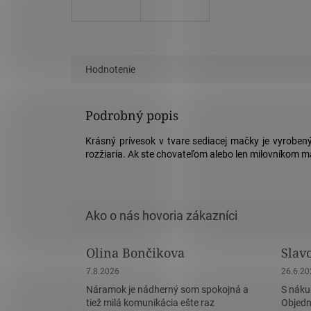
Hodnotenie
Podrobný popis
Krásný prívesok v tvare sediacej mačky je vyrobený
rozžiaria. Ak ste chovateľom alebo len milovníkom ma
Olina Bončikova
Slav
Hodnotenie obchodu je 5 z 5 hviezdičiek.
Hodnote
7.8.2026
26.6.2
Náramok je nádherný som spokojná a
S náku
tiež milá komunikácia ešte raz
Objedn