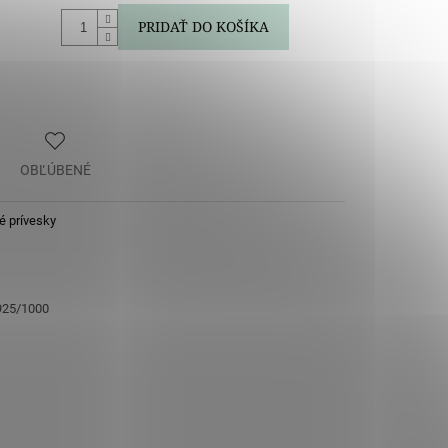
PRIDAŤ DO KOŠÍKA
OBĽÚBENÉ
é prívesky
 925/1000