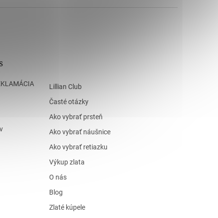
s
EKLAMÁCIA
Lillian Club
Časté otázky
Ako vybrať prsteň
v
Ako vybrať náušnice
Ako vybrať retiazku
Výkup zlata
O nás
Blog
Zlaté kúpele