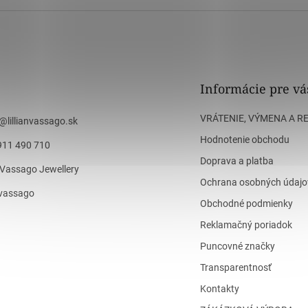
Informácie pre vá
VRÁTENIE, VÝMENA A R
@
lillianvassago.sk
Hodnotenie obchodu
911 490 710
Doprava a platba
n Vassago Jewellery
Ochrana osobných údajo
n_vassago
Obchodné podmienky
Reklamačný poriadok
Puncovné značky
Transparentnosť
Kontakty