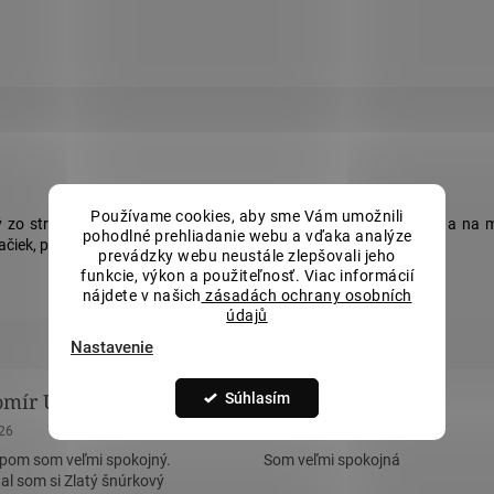
Používame cookies, aby sme Vám umožnili
 zo striebra 925/1000. Mačka má po celom telíčku číre zirkóny a na m
pohodlné prehliadanie webu a vďaka analýze
čiek, prívesok si určite zamilujete.
prevádzky webu neustále zlepšovali jeho
funkcie, výkon a použiteľnosť. Viac informácií
nájdete v našich
zásadách ochrany osobních
údajů
Nastavenie
omír Uličný
Radoslava Remová
Súhlasím
nie obchodu je 5 z 5 hviezdičiek.
Hodnotenie obchodu je 5 z 5 hviez
026
23.6.2026
pom som veľmi spokojný.
Som veľmi spokojná
al som si Zlatý šnúrkový