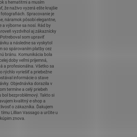
k s hematitmi a musím
, že naživo vyzerá ešte krajšie
 fotografiách. Spracovanie je
ne, náramok pôsobí elegantne,
ne a výborne sa nosí. Rád by
roveň vyzdvihol aj zákaznícky
. Potreboval som upraviť
ávku a následne sa vyskytol
m so spárovaním platby cez
nú bránu. Komunikácia bola
celej doby veľmi príjemná,
á a profesionálna. Všetko sa
o rýchlo vyriešiť a priebežne
stával informácie o stave
ávky. Objednávka dorazila v
om termíne a celý priebeh
 bol bezproblémový. Takto si
avujem kvalitný e-shop a
tlivosť o zákazníka. Ďakujem
 tímu Lillian Vassago a určite u
kúpim znova.