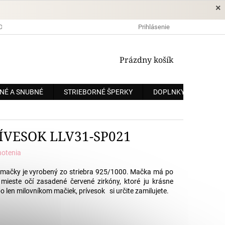
×
DOPRAVA A PLATBA
OCHRANA OSOBNÝCH ÚDAJOV
Prihlásenie
OBCHODNÉ
NÁKUPNÝ
Prázdny košík
KOŠÍK
NÉ A SNUBNÉ
STRIEBORNÉ ŠPERKY
DOPLNKY
ZÁKÁ
ÍVESOK LLV31-SP021
notenia
j mačky je vyrobený zo striebra 925/1000. Mačka má po
 mieste očí zasadené červené zirkóny, ktoré ju krásne
o len milovníkom mačiek, prívesok si určite zamilujete.