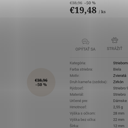
€38,96
–50 %
€19,48
/ ks
Jednotková
cena:
STRÁŽIŤ
OPÝTAŤ SA
Kategória
:
Strieborn
Farba striebra
:
Biela
Motív
:
Zvieratá
€38,96
Druh kameňa (ozdoba)
:
Zirkón
–50 %
Rýdzosť
:
Striebro
Materiál
:
Striebro
Určené pre
:
Dámske
Hmotnosť
:
2,55 g
Výška s očkom
:
28 mm
Výška bez očka
:
22 mm
Šírka
:
12 mm