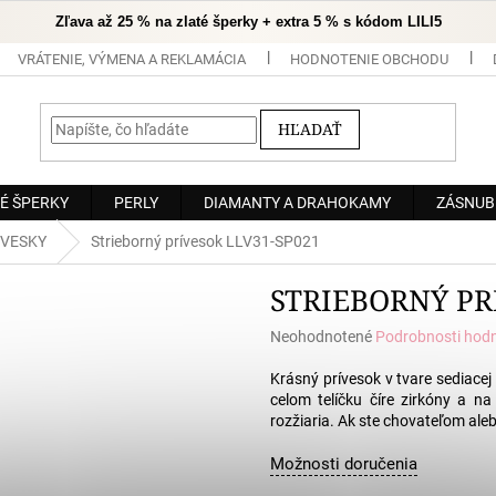
Zľava až 25 % na zlaté šperky + extra 5 % s kódom LILI5
VRÁTENIE, VÝMENA A REKLAMÁCIA
HODNOTENIE OBCHODU
HĽADAŤ
É ŠPERKY
PERLY
DIAMANTY A DRAHOKAMY
ZÁSNUB
ÍVESKY
Strieborný prívesok LLV31-SP021
STRIEBORNÝ PR
Priemerné
Neohodnotené
Podrobnosti hod
hodnotenie
produktu
Krásný prívesok v tvare sediace
je
celom telíčku číre zirkóny a na
0,0
rozžiaria. Ak ste chovateľom aleb
z
5
Možnosti doručenia
hviezdičiek.