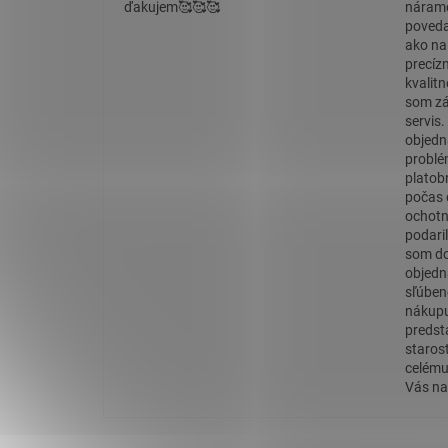
ďakujem🥰🥰🥰
náramo
povedať
ako na
precíz
kvalit
som zá
servis
objedn
problé
platob
počas 
ochotn
podaril
som do
objedn
sľúben
nákupu
predst
staros
celému
Vás na