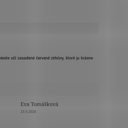
ieste očí zasadené červené zirkóny, ktoré ju krásne
Eva Tomášková
dičiek.
Hodnotenie obchodu je 5 z 5 hviezdičiek.
23.5.2026