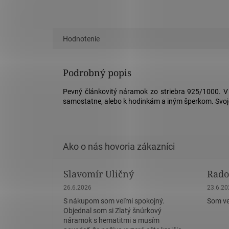
Hodnotenie
Podrobný popis
Pevný článkovitý náramok zo striebra 925/1000. V
samostatne, alebo k hodinkám a iným šperkom. Svojo
Slavomír Uličný
Rado
Hodnotenie obchodu je 5 z 5 hviezdičiek.
Hodnote
26.6.2026
23.6.2
S nákupom som veľmi spokojný.
Som ve
Objednal som si Zlatý šnúrkový
náramok s hematitmi a musím