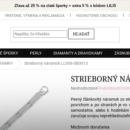
Zľava až 25 % na zlaté šperky + extra 5 % s kódom LILI5
VRÁTENIE, VÝMENA A REKLAMÁCIA
HODNOTENIE OBCHODU
HĽADAŤ
É ŠPERKY
PERLY
DIAMANTY A DRAHOKAMY
ZÁSNUB
ÁRAMKY
Strieborný náramok LLV06-SB0013
STRIEBORNÝ N
Priemerné
Neohodnotené
Podrobnosti hod
hodnotenie
produktu
Pevný článkovitý náramok zo st
je
povrchom a po stranách je vo 
0,0
samostatne, alebo k hodinkám 
z
zaručuje svojou neprehliadnuteľn
5
hviezdičiek.
Možnosti doručenia