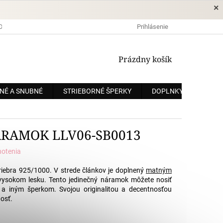
×
DOPRAVA A PLATBA
OCHRANA OSOBNÝCH ÚDAJOV
Prihlásenie
OBCHODNÉ
NÁKUPNÝ
Prázdny košík
KOŠÍK
NÉ A SNUBNÉ
STRIEBORNÉ ŠPERKY
DOPLNKY
ZÁKÁ
ÁRAMOK LLV06-SB0013
notenia
riebra 925/1000. V strede článkov je doplnený
matným
vysokom lesku. Tento jedinečný náramok môžete nosiť
a iným šperkom. Svojou originalitou a decentnosťou
osť.