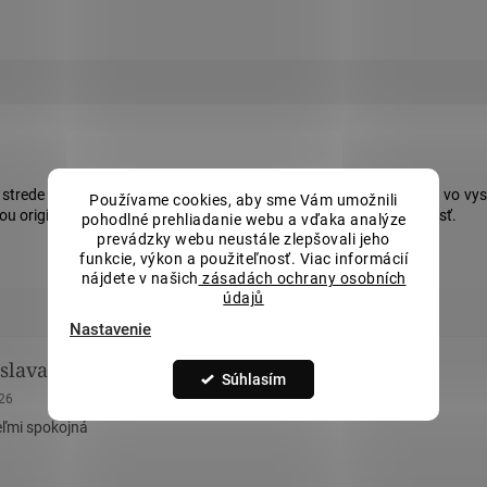
 strede článkov je doplnený
matným
povrchom a po stranách je vo vys
Používame cookies, aby sme Vám umožnili
u originalitou a decentnosťou zaručuje svojou neprehliadnuteľnosť.
pohodlné prehliadanie webu a vďaka analýze
prevádzky webu neustále zlepšovali jeho
funkcie, výkon a použiteľnosť. Viac informácií
nájdete v našich
zásadách ochrany osobních
údajů
Nastavenie
slava Remová
Eva Tomášková
Súhlasím
nie obchodu je 5 z 5 hviezdičiek.
Hodnotenie obchodu je 5 z 5 hviez
026
23.5.2026
ľmi spokojná