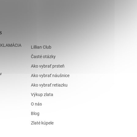
s
EKLAMÁCIA
Lillian Club
Časté otázky
Ako vybrať prsteň
v
Ako vybrať náušnice
Ako vybrať retiazku
Výkup zlata
O nás
Blog
Zlaté kúpele