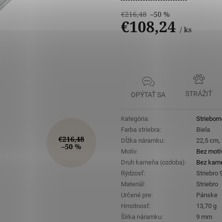
€216,48
–50 %
€108,24
/ ks
Jednotková
cena:
STRÁŽIŤ
OPÝTAŤ SA
Kategória
:
Striebor
Farba striebra
:
Biela
€216,48
Dĺžka náramku
:
22,5 cm,
–50 %
Motív
:
Bez motí
Druh kameňa (ozdoba)
:
Bez kam
Rýdzosť
:
Striebro
Materiál
:
Striebro
Určené pre
:
Pánske
Hmotnosť
:
13,70 g
Šírka náramku
:
9 mm