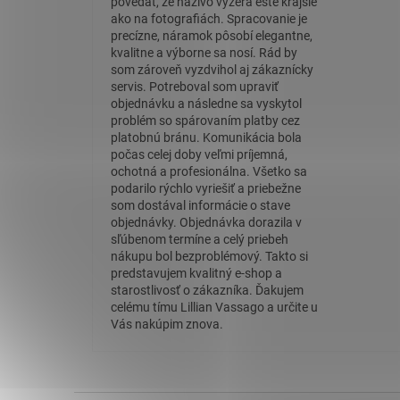
povedať, že naživo vyzerá ešte krajšie
ako na fotografiách. Spracovanie je
precízne, náramok pôsobí elegantne,
kvalitne a výborne sa nosí. Rád by
som zároveň vyzdvihol aj zákaznícky
servis. Potreboval som upraviť
objednávku a následne sa vyskytol
problém so spárovaním platby cez
platobnú bránu. Komunikácia bola
počas celej doby veľmi príjemná,
ochotná a profesionálna. Všetko sa
podarilo rýchlo vyriešiť a priebežne
som dostával informácie o stave
objednávky. Objednávka dorazila v
sľúbenom termíne a celý priebeh
nákupu bol bezproblémový. Takto si
predstavujem kvalitný e-shop a
starostlivosť o zákazníka. Ďakujem
celému tímu Lillian Vassago a určite u
Vás nakúpim znova.