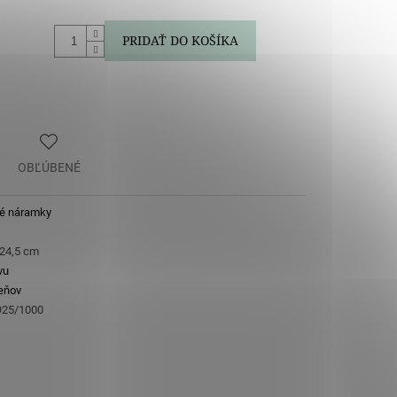
PRIDAŤ DO KOŠÍKA
OBĽÚBENÉ
né náramky
 24,5 cm
vu
eňov
 925/1000