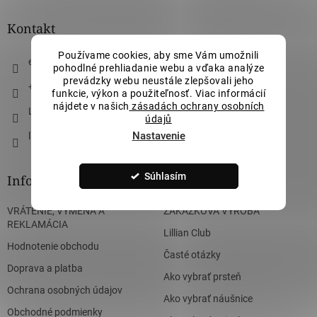
p
ä
Kontakt
t
Používame cookies, aby sme Vám umožnili
i
eshop
@
lillianvassago.sk
pohodlné prehliadanie webu a vďaka analýze
e
prevádzky webu neustále zlepšovali jeho
+421 911 490 710
funkcie, výkon a použiteľnosť. Viac informácií
nájdete v našich
zásadách ochrany osobních
Lillian Vassago Jewellery
údajů
Nastavenie
lillian_vassago
Súhlasím
Informácie pre vás
VRÁTENIE, VÝMENA A
ZÁKÁZKOVÁ VÝROBA
REKLAMÁCIA
Lillian Club
Hodnotenie obchodu
Časté otázky
Doprava a platba
Ako vybrať prsteň
Ochrana osobných údajov
Ako vybrať náušnice
Obchodné podmienky