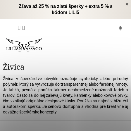
Prejsť
×
Zľava až 25 % na zlaté šperky + extra 5 % s
na
kódom LILI5
obsah
NÁKUPNÝ
KOŠÍK
Živica
Živica v šperkárstve obvykle označuje syntetický alebo prírodný
polymér, ktorý sa vytvrdzuje do transparentnej alebo farebnej hmoty.
Je ľahká, pevná a ponúka takmer neobmedzené možnosti farieb a
tvarov. Často sa do nej zalievajú kvety, kamienky alebo kovové prvky,
čím vznikajú originálne designové kúsky. Používa sa najmä v bižutérii
a autorskom šperku. Je cenovo dostupná a vhodná pre kreatívne aj
odvážne šperkárske koncepty.
Z
á