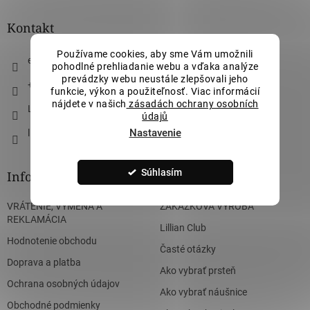
p
ä
Kontakt
t
Používame cookies, aby sme Vám umožnili
i
eshop
@
lillianvassago.sk
pohodlné prehliadanie webu a vďaka analýze
e
prevádzky webu neustále zlepšovali jeho
+421 911 490 710
funkcie, výkon a použiteľnosť. Viac informácií
nájdete v našich
zásadách ochrany osobních
Lillian Vassago Jewellery
údajů
Nastavenie
lillian_vassago
Súhlasím
Informácie pre vás
VRÁTENIE, VÝMENA A
ZÁKÁZKOVÁ VÝROBA
REKLAMÁCIA
Lillian Club
Hodnotenie obchodu
Časté otázky
Doprava a platba
Ako vybrať prsteň
Ochrana osobných údajov
Ako vybrať náušnice
Obchodné podmienky