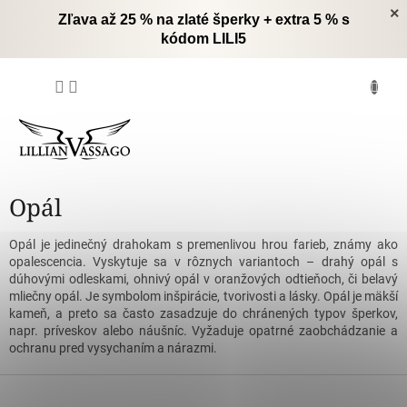
Prejsť
×
Zľava až 25 % na zlaté šperky + extra 5 % s
na
kódom LILI5
obsah
NÁKUPNÝ
KOŠÍK
Opál
Opál je jedinečný drahokam s premenlivou hrou farieb, známy ako
opalescencia. Vyskytuje sa v rôznych variantoch – drahý opál s
dúhovými odleskami, ohnivý opál v oranžových odtieňoch, či belavý
mliečny opál. Je symbolom inšpirácie, tvorivosti a lásky. Opál je mäkší
kameň, a preto sa často zasadzuje do chránených typov šperkov,
napr. príveskov alebo náušníc. Vyžaduje opatrné zaobchádzanie a
ochranu pred vysychaním a nárazmi.
Z
á