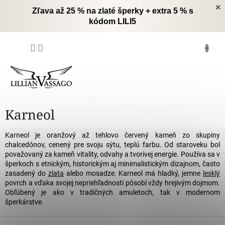
Prejsť
×
Zľava až 25 % na zlaté šperky + extra 5 % s
na
kódom LILI5
obsah
NÁKUPNÝ
KOŠÍK
Karneol
Karneol je oranžový až tehlovo červený kameň zo skupiny
chalcedónov, cenený pre svoju sýtu, teplú farbu. Od staroveku bol
považovaný za kameň vitality, odvahy a tvorivej energie. Používa sa v
šperkoch s etnickým, historickým aj minimalistickým dizajnom, často
zasadený do
zlata
alebo mosadze. Karneol má hladký, jemne
lesklý
povrch a vďaka svojej nepriehľadnosti pôsobí vždy hrejivým dojmom.
Obľúbený je ako v tradičných amuletoch, tak v modernom
šperkárstve.
Z