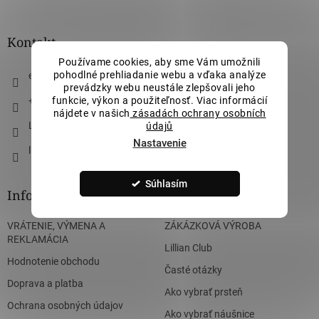
á
p
ä
Kontakt
t
Používame cookies, aby sme Vám umožnili
i
pohodlné prehliadanie webu a vďaka analýze
eshop
@
lillianvassago.sk
e
prevádzky webu neustále zlepšovali jeho
+421 911 490 710
funkcie, výkon a použiteľnosť. Viac informácií
nájdete v našich
zásadách ochrany osobních
Lillian Vassago Jewellery
údajů
Nastavenie
lillian_vassago
Súhlasím
Informácie pre vás
VRÁTENIE, VÝMENA A
ZÁKÁZKOVÁ VÝROBA
REKLAMÁCIA
Lillian Club
Hodnotenie obchodu
Časté otázky
Doprava a platba
Ako vybrať prsteň
Ochrana osobných údajov
Ako vybrať náušnice