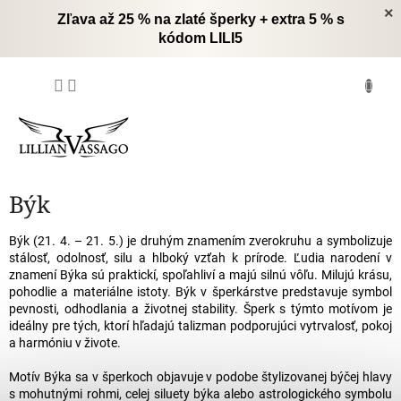
Prejsť
×
Zľava až 25 % na zlaté šperky + extra 5 % s
na
kódom LILI5
obsah
NÁKUPNÝ
KOŠÍK
Býk
Býk (21. 4. – 21. 5.) je druhým znamením zverokruhu a symbolizuje
stálosť, odolnosť, silu a hlboký vzťah k prírode. Ľudia narodení v
znamení Býka sú praktickí, spoľahliví a majú silnú vôľu. Milujú krásu,
pohodlie a materiálne istoty. Býk v šperkárstve predstavuje symbol
pevnosti, odhodlania a životnej stability. Šperk s týmto motívom je
ideálny pre tých, ktorí hľadajú talizman podporujúci vytrvalosť, pokoj
a harmóniu v živote.
Motív Býka sa v šperkoch objavuje v podobe štylizovanej býčej hlavy
s mohutnými rohmi, celej siluety býka alebo astrologického symbolu