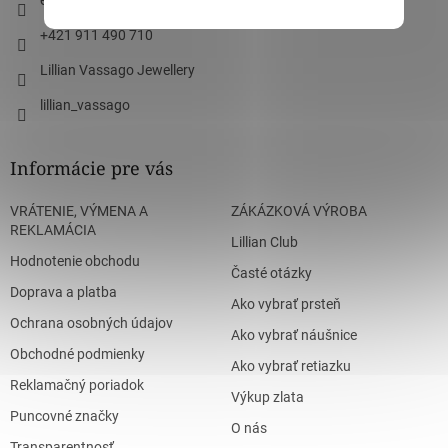
e
+421 911 490 710
Lillian Vassago Jewellery
lillian_vassago
Informácie pre vás
VRÁTENIE, VÝMENA A
ZÁKÁZKOVÁ VÝROBA
REKLAMÁCIA
Lillian Club
Hodnotenie obchodu
Časté otázky
Doprava a platba
Ako vybrať prsteň
Ochrana osobných údajov
Ako vybrať náušnice
Obchodné podmienky
Ako vybrať retiazku
Reklamačný poriadok
Výkup zlata
Puncovné značky
O nás
Transparentnosť