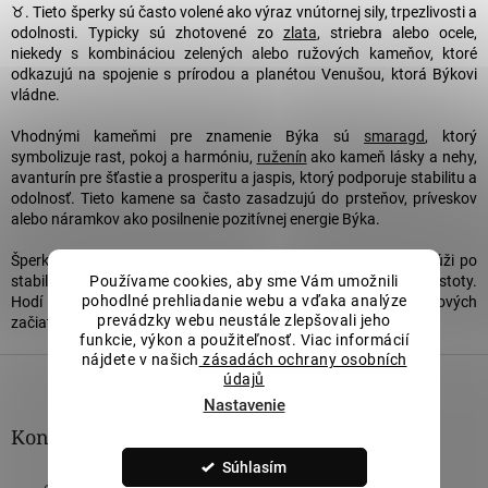
♉. Tieto šperky sú často volené ako výraz vnútornej sily, trpezlivosti a
odolnosti. Typicky sú zhotovené zo
zlata
, striebra alebo ocele,
niekedy s kombináciou zelených alebo ružových kameňov, ktoré
odkazujú na spojenie s prírodou a planétou Venušou, ktorá Býkovi
vládne.
Vhodnými kameňmi pre znamenie Býka sú
smaragd
, ktorý
symbolizuje rast, pokoj a harmóniu,
ruženín
ako kameň lásky a nehy,
avanturín pre šťastie a prosperitu a jaspis, ktorý podporuje stabilitu a
odolnosť. Tieto kamene sa často zasadzujú do prsteňov, príveskov
alebo náramkov ako posilnenie pozitívnej energie Býka.
Šperk s motívom Býka je krásnym darom pre každého, kto túži po
stabilite, hľadá vnútornú silu alebo si želá upevniť svoje životné istoty.
Používame cookies, aby sme Vám umožnili
pohodlné prehliadanie webu a vďaka analýze
Hodí sa ako talizman pri dôležitých rozhodnutiach, nových
prevádzky webu neustále zlepšovali jeho
začiatkoch alebo pre podporu dlhodobých vzťahov a cieľov.
funkcie, výkon a použiteľnosť. Viac informácií
Z
nájdete v našich
zásadách ochrany osobních
údajů
á
Nastavenie
p
ä
Kontakt
t
Súhlasím
i
eshop
@
lillianvassago.sk