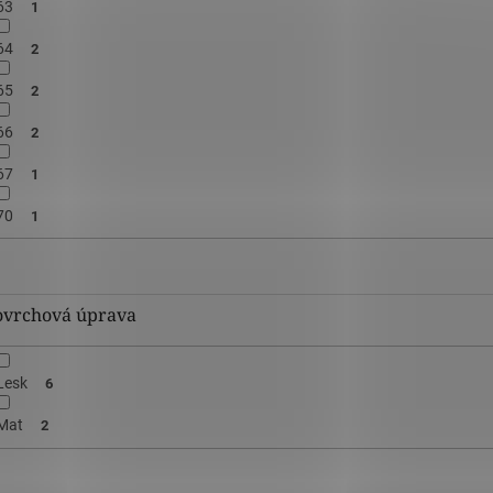
63
1
64
2
65
2
66
2
67
1
70
1
ovrchová úprava
Lesk
6
Mat
2