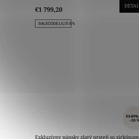
DETAI
€1 799,20
SALECODE:LILI5:5:%
€1 079
–20 
Exkluzívny pánsky zlatý prsteň so zirkónom