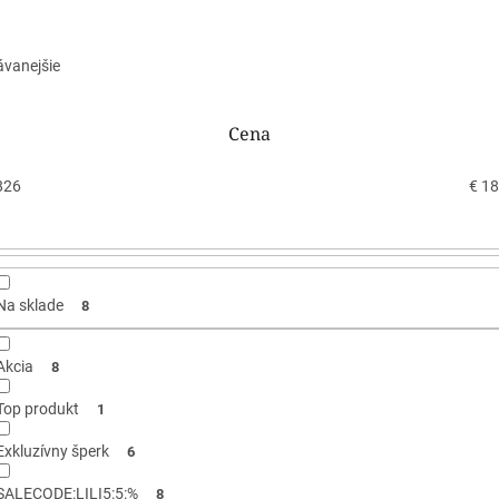
ávanejšie
Cena
826
€
18
Na sklade
8
Akcia
8
Top produkt
1
Exkluzívny šperk
6
SALECODE:LILI5:5:%
8