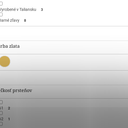
Vyrobené v Taliansku
3
Jarné zľavy
8
rba zlata
ľkosť prsteňov
61
2
62
1