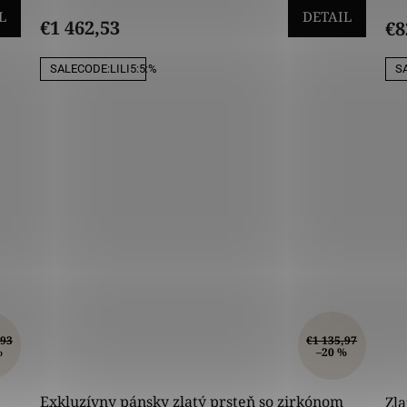
L
DETAIL
€1 462,53
€8
SALECODE:LILI5:5:%
SA
,93
€1 135,97
%
–20 %
Exkluzívny pánsky zlatý prsteň so zirkónom
Zl