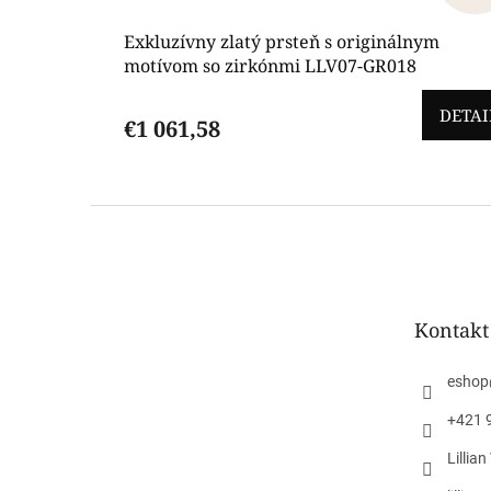
Exkluzívny zlatý prsteň s originálnym
motívom so zirkónmi LLV07-GR018
DETAI
€1 061,58
Z
á
p
ä
t
Kontakt
i
e
eshop
+421 
Lillia