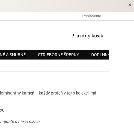
×
DOPRAVA A PLATBA
OCHRANA OSOBNÝCH ÚDAJOV
Prihlásenie
OBCHODNÉ
NÁKUPNÝ
Prázdny košík
KOŠÍK
NÉ A SNUBNÉ
STRIEBORNÉ ŠPERKY
DOPLNKY
ZÁKÁ
ý dominantný kameň – každý prsteň v tejto kolekcii má
ou.
ájdete o niečo nižšie.