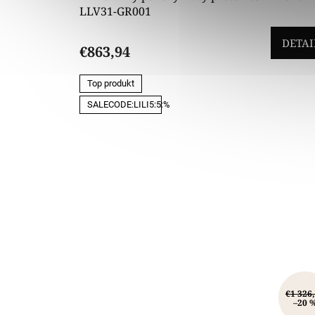
LLV31-GR001
DETAI
€863,94
Top produkt
SALECODE:LILI5:5:%
€1 326
–20 