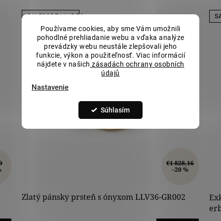
SALECODE:LILI5:5:%
SA
Používame cookies, aby sme Vám umožnili
pohodlné prehliadanie webu a vďaka analýze
prevádzky webu neustále zlepšovali jeho
funkcie, výkon a použiteľnosť. Viac informácií
nájdete v našich
zásadách ochrany osobních
údajů
Nastavenie
Súhlasím
9
€1 828,16
%
–20 %
Zlatý pánsky prsteň s ónyxom LLV36-GR002
Exk
er