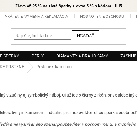
Zľava až 25 % na zlaté šperky + extra 5 % s kódom LILI5
VRÁTENIE, VÝMENA A REKLAMÁCIA
HODNOTENIE OBCHODU
HĽADAŤ
É ŠPERKY
PERLY
DIAMANTY A DRAHOKAMY
ZÁSNUB
KE PRSTENE
Prstene s kameňmi
ý vizuálny aj symbolický náboj. Či už ide o čierny zirkón, onyx alebo in
s dekoratívnym kameňom – ideálne pre mužov, ktorí chcú šperk s osobnosť
adávanie vysnívaného šperku použite filter v bočnom menu. V mobile ho n