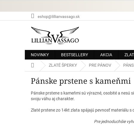
Prejsť
na
obsah
eshop@lillianvassago.sk
NOVINKY
BESTSELLERY
AKCIA
ZLAT
Domov
ZLATÉ ŠPERKY
PRE PÁNOV
PÁNS
Pánske prstene s kameňmi
Pánske prstene s kameňmi sú výrazné, osobité a nesú siln
svoju váhu aj charakter.
Zlaté prstene zo 14kt zlata spájajú pevnosť materiálu 
Pre jednoduchšie vyhľ