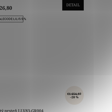
DETAIL
26,80
LECODE:LILI5:5:%
€1 654,97
–20 %
atý prsteň LLV83-GR004