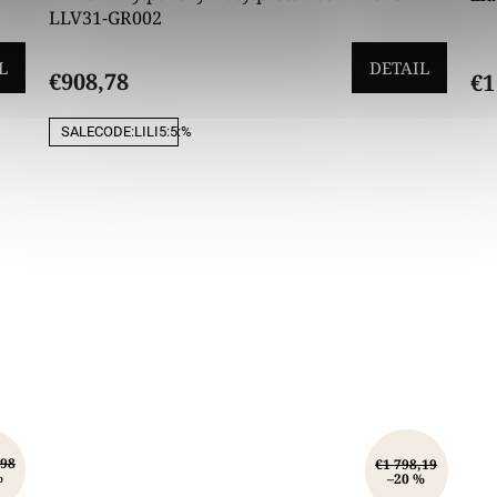
LLV31-GR002
L
DETAIL
€908,78
€1
SALECODE:LILI5:5:%
,98
€1 798,19
%
–20 %