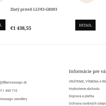
Zlatý prsteň LLV83-GR003
L
DETAIL
€1 438,55
O
v
l
á
d
a
c
i
Informácie pre vá
e
p
VRÁTENIE, VÝMENA A R
@
lillianvassago.sk
r
v
Hodnotenie obchodu
911 490 710
k
Doprava a platba
y
n Vassago Jewellery
v
Ochrana osobných údajo