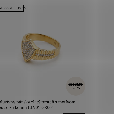
LECODE:LILI5:5:%
€1 033,50
–20 %
luzívny pánsky zlatý prsteň s motívom
bu so zirkónmi LLV01-GR004