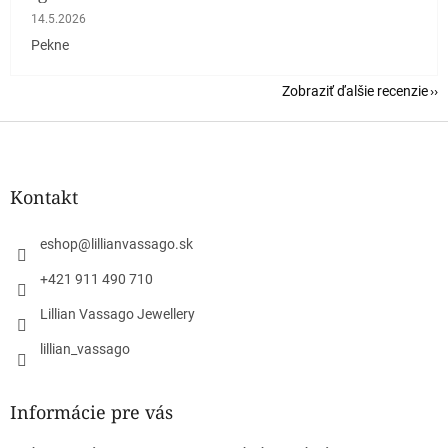
Hodnotenie obchodu je 5 z 5 hviezdičiek.
14.5.2026
Pekne
Zobraziť ďalšie recenzie
Z
á
p
ä
Kontakt
t
i
eshop
@
lillianvassago.sk
e
+421 911 490 710
Lillian Vassago Jewellery
lillian_vassago
Informácie pre vás