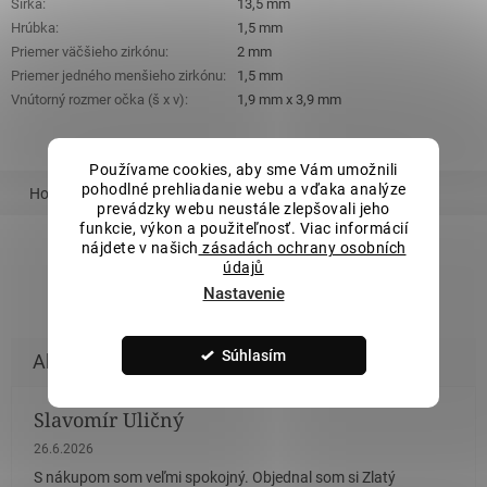
Šírka
:
13,5 mm
Hrúbka
:
1,5 mm
Priemer väčšieho zirkónu
:
2 mm
Priemer jedného menšieho zirkónu
:
1,5 mm
Vnútorný rozmer očka (š x v)
:
1,9 mm x 3,9 mm
Používame cookies, aby sme Vám umožnili
pohodlné prehliadanie webu a vďaka analýze
Hodnotenie
Podobný tovar
Súvisiaci tovar
prevádzky webu neustále zlepšovali jeho
funkcie, výkon a použiteľnosť. Viac informácií
nájdete v našich
zásadách ochrany osobních
údajů
ZOBRAZIŤ VŠETKY PODOBNÉ PRODUKTY
Nastavenie
Súhlasím
Slavomír Uličný
Hodnotenie obchodu je 5 z 5 hviezdičiek.
26.6.2026
S nákupom som veľmi spokojný. Objednal som si Zlatý