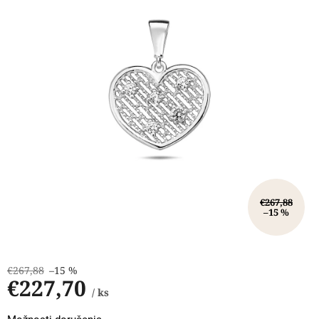
hviezdičiek.
€267,88
–15 %
€267,88
–15 %
€227,70
/ ks
Jednotková