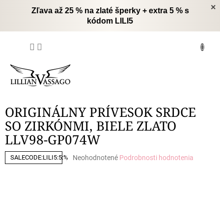
Prejsť
×
Zľava až 25 % na zlaté šperky + extra 5 % s
na
kódom LILI5
obsah
NÁKUPNÝ
KOŠÍK
ORIGINÁLNY PRÍVESOK SRDCE
SO ZIRKÓNMI, BIELE ZLATO
LLV98-GP074W
Priemerné
Neohodnotené
Podrobnosti hodnotenia
SALECODE:LILI5:5:%
hodnotenie
produktu
je
0,0
z
5