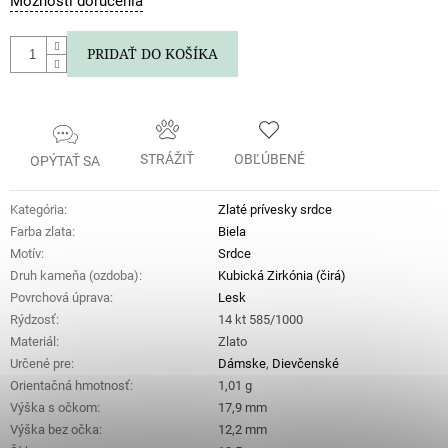
Možnosti doručenia
cena:
PRIDAŤ DO KOŠÍKA
STRÁŽIŤ
OBĽÚBENÉ
OPÝTAŤ SA
Kategória
:
Zlaté prívesky srdce
Farba zlata
:
Biela
Motív
:
Srdce
Druh kameňa (ozdoba)
:
Kubická Zirkónia (čirá)
Povrchová úprava
:
Lesk
Rýdzosť
:
14 kt 585/1000
Materiál
:
Zlato
Určené pre
:
Dámske
,
Dievčenské
Orientačná hmotnosť
:
1,01 g
Výška s očkom
:
17,9 mm
Výška bez očka
:
12,2 mm