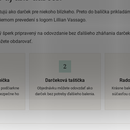
ujú ako darček pre niekoho blízkeho. Preto do balíčka prikladá
čiernom prevedení s logom Lillian Vassago.
 šperk pripravený na odovzdanie bez ďalšieho zháňania darček
ôžete obdarovať.
2
bička
Darčeková taštička
Rado
m podčiarkne
Objednávku môžete odovzdať ako
Krásne bale
bezpečne ho
darček bez potreby ďalšieho balenia.
súčasťou c