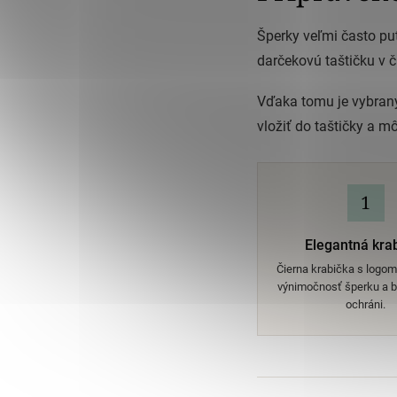
Šperky veľmi často put
darčekovú taštičku v 
Vďaka tomu je vybraný
vložiť do taštičky a m
1
Elegantná kra
Čierna krabička s logo
výnimočnosť šperku a 
ochráni.