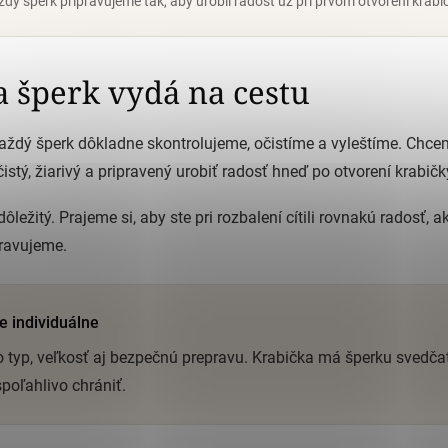
dý šperk pripravujeme tak, aby urobil radosť už pri prvom otvorení krabi
a šperk vydá na cestu
aždý šperk dôkladne skontrolujeme, očistíme a vyleštíme. Chce
istý, žiarivý a pripravený urobiť radosť hneď po otvorení krabičk
ôležitý. Prajeme si, aby ste pri rozbalení cítili rovnakú radosť,
pravujeme.
e individuálne
typ, veľkosť aj bezpečnú prepravu. Krabička má šperku svedčať
poľahlivo chrániť.