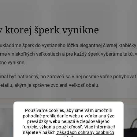
v ktorej šperk vynikne
ukladáme šperk do vystlaného lôžka elegantnej čiernej krabičky 
e v niekoľkých veľkostiach a pre každý šperk vyberáme takú, v
sne vynikne.
emal byť natlačený, no zároveň sa v nej nesmie voľne pohybovať
etailu, akým je správne zvolená veľkosť obalu.
Používame cookies, aby sme Vám umožnili
pohodlné prehliadanie webu a vďaka analýze
prevádzky webu neustále zlepšovali jeho
funkcie, výkon a použiteľnosť. Viac informácií
nájdete v našich
zásadách ochrany osobních