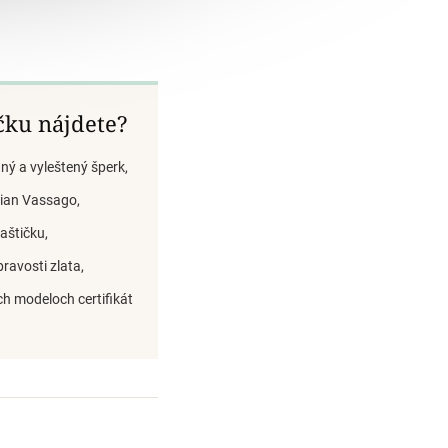
čku nájdete?
ný a vyleštený šperk,
llian Vassago,
aštičku,
pravosti zlata,
ch modeloch certifikát