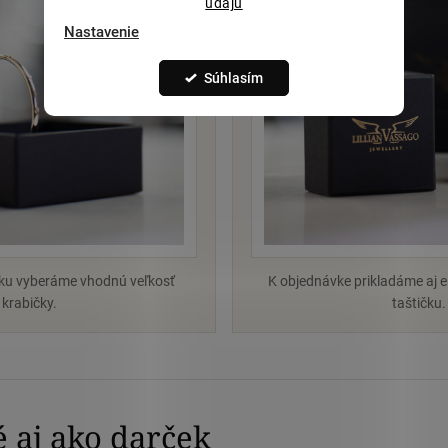
údajů
Nastavenie
Súhlasím
rku vyberáme vhodnú veľkosť
K objednávke prikladáme aj 
krabičky.
taštičku.
 aj ako darček