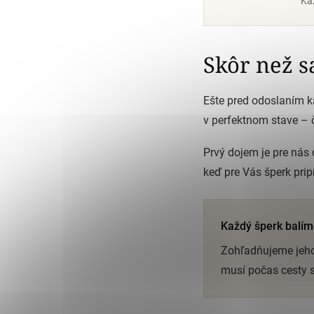
Kaž
Skôr než s
Ešte pred odoslaním k
v perfektnom stave – č
Prvý dojem je pre nás d
keď pre Vás šperk pri
Každý šperk balím
Zohľadňujeme jeho 
musí počas cesty s