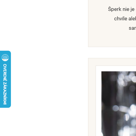
Šperk nie j
chvíle al
sam