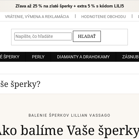
Zľava až 25 % na zlaté šperky + extra 5 % s kódom LILI5
VRÁTENIE, VÝMENA A REKLAMÁCIA
HODNOTENIE OBCHODU
HĽADAŤ
É ŠPERKY
PERLY
DIAMANTY A DRAHOKAMY
ZÁSNUB
še šperky?
BALENIE ŠPERKOV LILLIAN VASSAGO
ko balíme Vaše šperk