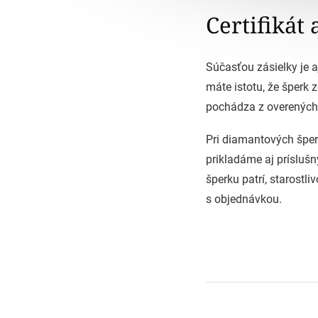
Certifikát 
Súčasťou zásielky je aj
máte istotu, že šperk 
pochádza z overených 
Pri diamantových špe
prikladáme aj príslušn
šperku patrí, starostl
s objednávkou.