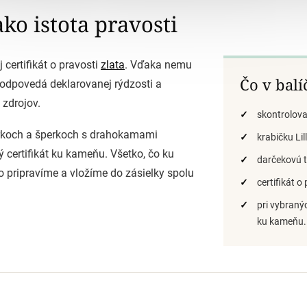
ako istota pravosti
 certifikát o pravosti
zlata
. Vďaka nemu
Čo v balí
zodpovedá deklarovanej rýdzosti a
zdrojov.
skontrolova
rkoch a šperkoch s drahokamami
krabičku Li
ý certifikát ku kameňu. Všetko, čo ku
darčekovú t
ivo pripravíme a vložíme do zásielky spolu
certifikát o 
pri vybraný
ku kameňu.