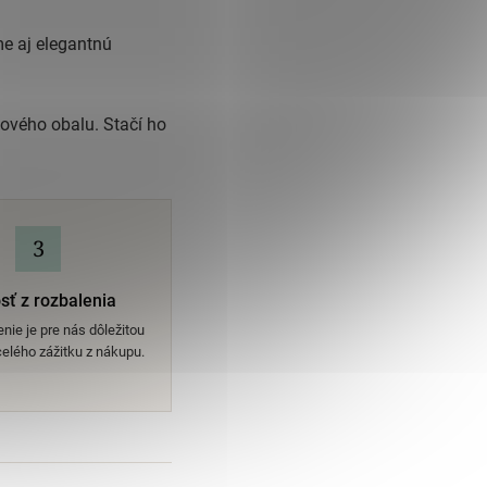
me aj elegantnú
ového obalu. Stačí ho
3
sť z rozbalenia
nie je pre nás dôležitou
elého zážitku z nákupu.