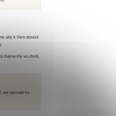
čky.
me, aby k Vám dorazil
y.
 akú máme my vo chvíli,
, ale zároveň ho