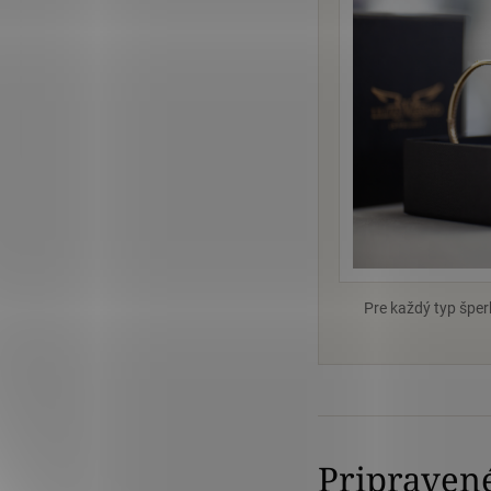
Pre každý typ špe
Pripravené