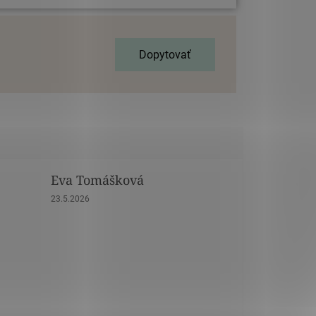
Dopytovať
Eva Tomášková
dičiek.
Hodnotenie obchodu je 5 z 5 hviezdičiek.
23.5.2026