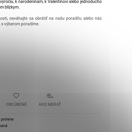
 výročiu, k narodeninám, k Valentínovi alebo jednoducho
.
im blízkym.
ľkosti, neváhajte sa obrátiť na našu poradňu alebo nás
ám s výberom poradíme.
OBĽÚBENÉ
AKO MERAŤ
 prstene
vaná