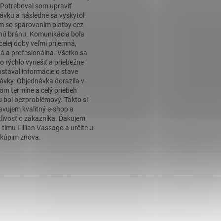
. Potreboval som upraviť
ávku a následne sa vyskytol
m so spárovaním platby cez
nú bránu. Komunikácia bola
celej doby veľmi príjemná,
á a profesionálna. Všetko sa
o rýchlo vyriešiť a priebežne
stával informácie o stave
ávky. Objednávka dorazila v
om termíne a celý priebeh
 bol bezproblémový. Takto si
avujem kvalitný e-shop a
tlivosť o zákazníka. Ďakujem
 tímu Lillian Vassago a určite u
kúpim znova.