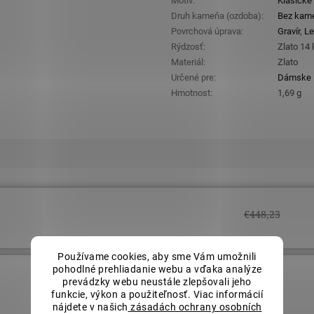
Motív
:
Klasické
Druh kameňa (ozdoba)
:
Bez kam
Povrchová úprava
:
Gravír
,
Le
Rýdzosť
:
Zlato 14
Materiál
:
Zlato
Určené pre
:
Dámske
Hmotnost
:
1,69 g
€448,23
Používame cookies, aby sme Vám umožnili
pohodlné prehliadanie webu a vďaka analýze
prevádzky webu neustále zlepšovali jeho
€448,23
funkcie, výkon a použiteľnosť. Viac informácií
nájdete v našich
zásadách ochrany osobních