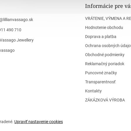
Informácie pre vá
VRÁTENIE, VÝMENA A R
@
lillianvassago.sk
Hodnotenie obchodu
911 490 710
Doprava a platba
n Vassago Jewellery
Ochrana osobných údajo
n_vassago
Obchodné podmienky
Reklamačný poriadok
Puncovné značky
Transparentnosť
Kontakty
ZÁKÁZKOVÁ VÝROBA
hradené.
Upraviť nastavenie cookies