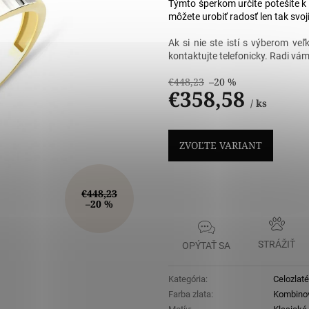
5
Týmto šperkom určite potešíte k
hviezdičiek
môžete urobiť radosť len tak svoj
Ak si nie ste istí s výberom ve
kontaktujte telefonicky. Radi v
€448,23
–20 %
€358,58
/ ks
Jednotková
cena:
ZVOĽTE VARIANT
€448,23
–20 %
STRÁŽIŤ
OPÝTAŤ SA
Kategória
:
Celozlaté
Farba zlata
:
Kombino