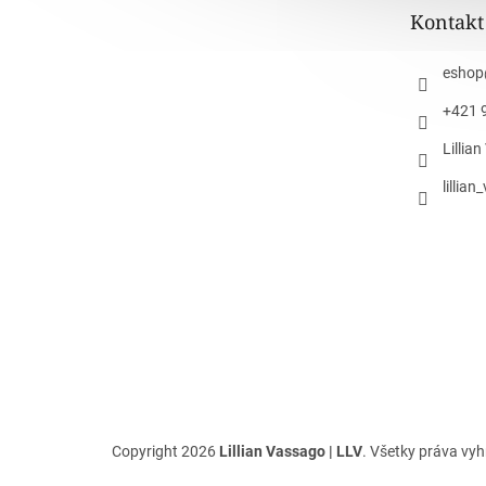
t
Kontakt
i
e
eshop
+421 
Lillia
lillia
Copyright 2026
Lillian Vassago | LLV
. Všetky práva vy