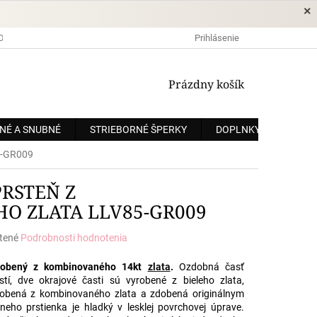
×
DOPRAVA A PLATBA
OCHRANA OSOBNÝCH ÚDAJOV
Prihlásenie
OBCHODNÉ
NÁKUPNÝ
Prázdny košík
KOŠÍK
NÉ A SNUBNÉ
STRIEBORNÉ ŠPERKY
DOPLNKY
ZÁKÁ
5-GR009
RSTEŇ Z
O ZLATA LLV85-GR009
tené
Podrobnosti hodnotenia
e
yrobený z kombinovaného 14kt
zlata
.
Ozdobná časť
tí, dve okrajové časti sú vyrobené z bieleho zlata,
robená z kombinovaného zlata a zdobená originálnym
lneho prstienka je hladký v lesklej povrchovej úprave.