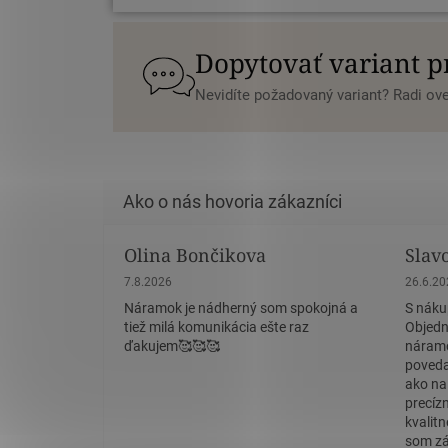
Dopytovať variant 
Nevidíte požadovaný variant? Radi o
Olina Bončikova
Slav
Hodnotenie obchodu je 5 z 5 hviezdičiek.
Hodnote
7.8.2026
26.6.2
Náramok je nádherný som spokojná a
S náku
tiež milá komunikácia ešte raz
Objedn
ďakujem🥰🥰🥰
náramo
povedať
ako na
precíz
kvalit
som zá