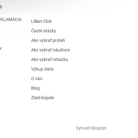
s
EKLAMÁCIA
Lillian Club
Časté otázky
Ako vybrať prsteň
v
Ako vybrať náušnice
Ako vybrať retiazku
Výkup zlata
O nás
Blog
Zlaté kúpele
Vytvoril Shoptet