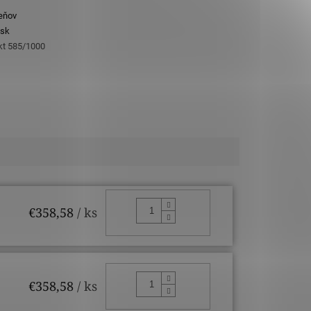
eňov
sk
 kt 585/1000
DO KOŠÍKA
€358,58
/ ks
DO KOŠÍKA
€358,58
/ ks