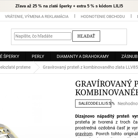
Zľava až 25 % na zlaté šperky + extra 5 % s kódom LILI5
VRÁTENIE, VÝMENA A REKLAMÁCIA
HODNOTENIE OBCHODU
HĽADAŤ
É ŠPERKY
PERLY
DIAMANTY A DRAHOKAMY
ZÁSNUB
elozlaté prstene
Gravírovaný prsteň z kombinovaného zlata LLV8
GRAVÍROVANÝ P
KOMBINOVANÉH
Priemerné
Neohodno
SALECODE:LILI5:5:%
hodnoteni
produktu
Dizajnovo nápaditý prsteň v
je
prsteňa je tvorená z troch čas
0,0
prostredná ozdobná časť je vy
z
gravírom
. Povrch tohto originá