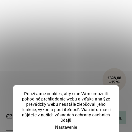
€328,88
–15 %
Používame cookies, aby sme Vám umožnili
Detské zlaté náušnice LLV66-KGER022
pohodlné prehliadanie webu a vďaka analýze
prevádzky webu neustále zlepšovali jeho
funkcie, výkon a použiteľnosť. Viac informácií
€279,55
nájdete v našich
zásadách ochrany osobních
DO KOŠÍKA
údajů
Nastavenie