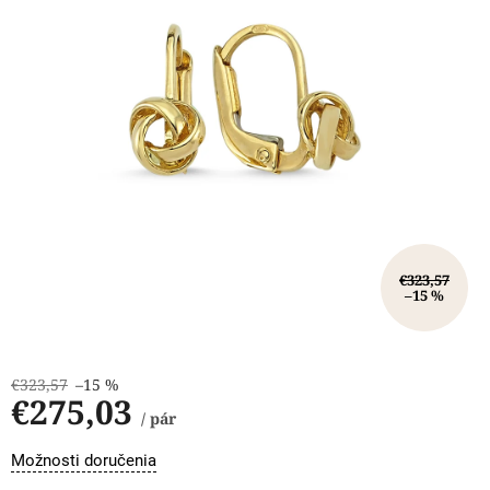
€323,57
–15 %
€323,57
–15 %
€275,03
/ pár
Jednotková
Možnosti doručenia
cena: