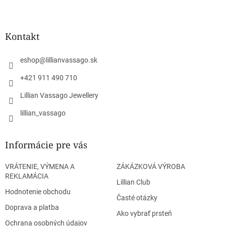
Z
á
p
ä
Kontakt
t
i
eshop
@
lillianvassago.sk
e
+421 911 490 710
Lillian Vassago Jewellery
lillian_vassago
Informácie pre vás
VRÁTENIE, VÝMENA A
ZÁKÁZKOVÁ VÝROBA
REKLAMÁCIA
Lillian Club
Hodnotenie obchodu
Časté otázky
Doprava a platba
Ako vybrať prsteň
Ochrana osobných údajov