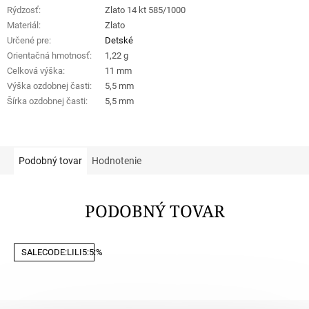
Rýdzosť
:
Zlato 14 kt 585/1000
Materiál
:
Zlato
Určené pre
:
Detské
Orientačná hmotnosť
:
1,22 g
Celková výška
:
11 mm
Výška ozdobnej časti
:
5,5 mm
Šírka ozdobnej časti
:
5,5 mm
Podobný tovar
Hodnotenie
PODOBNÝ TOVAR
SALECODE:LILI5:5:%