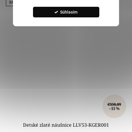
SALECODE:LILI5:5:%
Súhlasím
€350,09
–15 %
Detské zlaté náušnice LLV53-KGER001