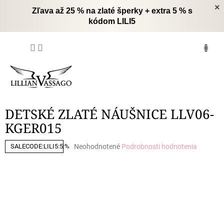
Prejsť
×
Zľava až 25 % na zlaté šperky + extra 5 % s
na
kódom LILI5
obsah
NÁKUPNÝ
KOŠÍK
DETSKÉ ZLATÉ NÁUŠNICE LLV06-
KGER015
Priemerné
Neohodnotené
Podrobnosti hodnotenia
SALECODE:LILI5:5:%
hodnotenie
produktu
je
0,0
z
5
hviezdičiek.