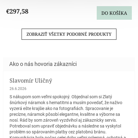
€297,58
DO KOŠÍKA
ZOBRAZIŤ VŠETKY PODOBNÉ PRODUKTY
Slavomír Uličný
Hodnotenie obchodu je 5 z 5 hviezdičiek.
26.6.2026
S nákupom som veľmi spokojný. Objednal som si Zlatý
šnúrkový náramok s hematitmi a musím povedať, že naživo
vyzerá ešte krajšie ako na fotografiách. Spracovanie je
precízne, náramok pôsobí elegantne, kvalitne a výborne sa
nosí. Rád by som zároveň vyzdvihol aj zákaznícky servis.
Potreboval som upraviť objednávku a následne sa vyskytol
problém so spárovaním platby cez platobnú bránu.
Komunikácia bola počas celej doby veľmi príjemná, ochotná a