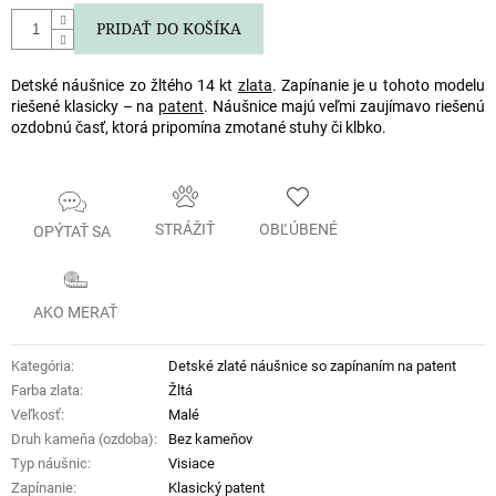
PRIDAŤ DO KOŠÍKA
Detské náušnice zo žltého 14 kt
zlata
. Zapínanie je u tohoto modelu
riešené klasicky – na
patent
. Náušnice majú veľmi zaujímavo riešenú
ozdobnú časť, ktorá pripomína zmotané stuhy či klbko.
STRÁŽIŤ
OBĽÚBENÉ
OPÝTAŤ SA
AKO MERAŤ
Kategória
:
Detské zlaté náušnice so zapínaním na patent
Farba zlata
:
Žltá
Veľkosť
:
Malé
Druh kameňa (ozdoba)
:
Bez kameňov
Typ náušnic
:
Visiace
Zapínanie
:
Klasický patent