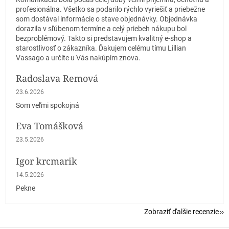
profesionálna. Všetko sa podarilo rýchlo vyriešiť a priebežne
som dostával informácie o stave objednávky. Objednávka
dorazila v sľúbenom termíne a celý priebeh nákupu bol
bezproblémový. Takto si predstavujem kvalitný e-shop a
starostlivosť o zákazníka. Ďakujem celému tímu Lillian
Vassago a určite u Vás nakúpim znova.
Radoslava Remová
Hodnotenie obchodu je 5 z 5 hviezdičiek.
23.6.2026
Som veľmi spokojná
Eva Tomášková
Hodnotenie obchodu je 5 z 5 hviezdičiek.
23.5.2026
Igor krcmarik
Hodnotenie obchodu je 5 z 5 hviezdičiek.
14.5.2026
Pekne
Zobraziť ďalšie recenzie