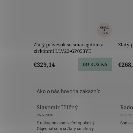
€387,2
2
–15 %
Zlatý prívesok so smaragdom a
Zlatý 
zirkónmi LLV22-GP053YE
€329,14
€268
DO KOŠÍKA
Slavomír Uličný
Rado
Hodnotenie obchodu je 5 z 5 hviezdičiek.
Hodnote
26.6.2026
23.6.2
S nákupom som veľmi spokojný.
Som ve
Objednal som si Zlatý šnúrkový