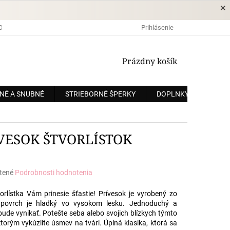
×
DOPRAVA A PLATBA
OCHRANA OSOBNÝCH ÚDAJOV
Prihlásenie
OBCHODNÉ
NÁKUPNÝ
Prázdny košík
KOŠÍK
NÉ A SNUBNÉ
STRIEBORNÉ ŠPERKY
DOPLNKY
ZÁKÁ
VESOK ŠTVORLÍSTOK
tené
Podrobnosti hodnotenia
e
rlístka Vám prinesie šťastie! Prívesok je vyrobený zo
povrch je hladký vo vysokom lesku. Jednoduchý a
bude vynikať. Potešte seba alebo svojich blízkych týmto
orým vykúzlite úsmev na tvári. Úplná klasika, ktorá sa