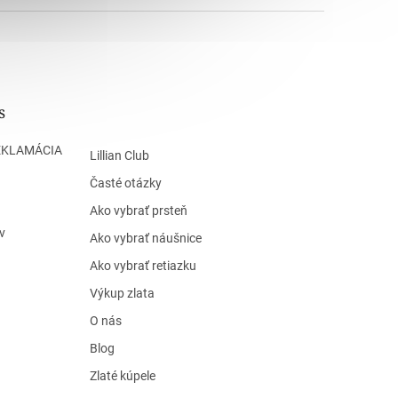
s
EKLAMÁCIA
Lillian Club
Časté otázky
Ako vybrať prsteň
v
Ako vybrať náušnice
Ako vybrať retiazku
Výkup zlata
O nás
Blog
Zlaté kúpele