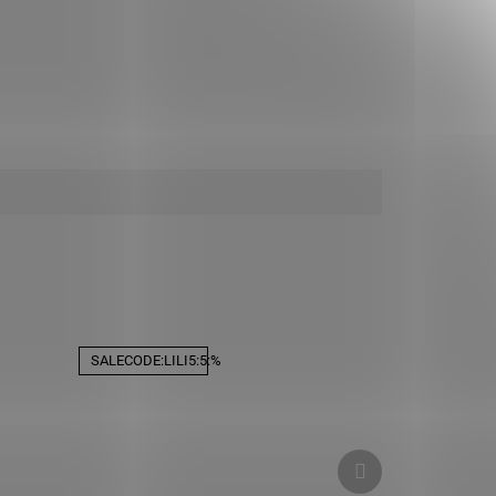
SALECODE:LILI5:5:%
Ďalší
produkt