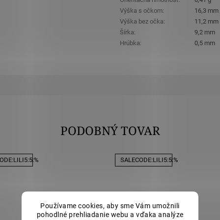
Výška s očkom
:
16,3 mm
Výška bez očka
:
11,2 mm
Šírka
:
9,2 mm
Hrúbka
:
0,5 mm
PODOBNÝ TOVAR
DE:LILI5:5:%
SALECODE:LILI5:5:%
Používame cookies, aby sme Vám umožnili
pohodlné prehliadanie webu a vďaka analýze