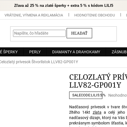
Zľava až 25 % na zlaté šperky + extra 5 % s kódom LILI5
VRÁTENIE, VÝMENA A REKLAMÁCIA
HODNOTENIE OBCHODU
HĽADAŤ
É ŠPERKY
PERLY
DIAMANTY A DRAHOKAMY
ZÁSNUB
Celozlatý prívesok Štvorlístok LLV82-GP001Y
CELOZLATÝ PRÍ
LLV82-GP001Y
Priemerné
Neohodno
SALECODE:LILI5:5:%
hodnoteni
produktu
Nadčasový prívesok v tvare štvo
je
žltého 14kt
zlata
a celý jeho 
0,0
nadčasový dizajn, ktorý na Vás 
z
prekrásnym symbolom šťastia, kt