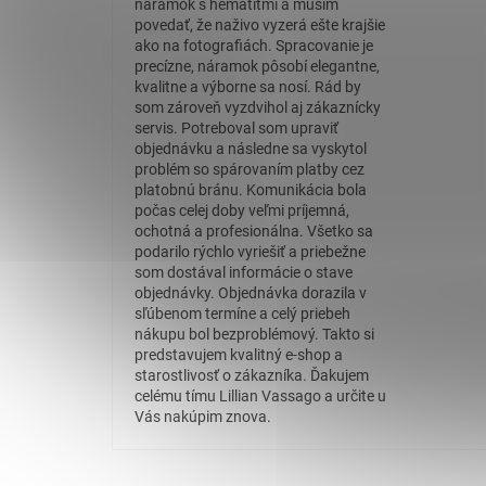
náramok s hematitmi a musím
povedať, že naživo vyzerá ešte krajšie
ako na fotografiách. Spracovanie je
precízne, náramok pôsobí elegantne,
kvalitne a výborne sa nosí. Rád by
som zároveň vyzdvihol aj zákaznícky
servis. Potreboval som upraviť
objednávku a následne sa vyskytol
problém so spárovaním platby cez
platobnú bránu. Komunikácia bola
počas celej doby veľmi príjemná,
ochotná a profesionálna. Všetko sa
podarilo rýchlo vyriešiť a priebežne
som dostával informácie o stave
objednávky. Objednávka dorazila v
sľúbenom termíne a celý priebeh
nákupu bol bezproblémový. Takto si
predstavujem kvalitný e-shop a
starostlivosť o zákazníka. Ďakujem
celému tímu Lillian Vassago a určite u
Vás nakúpim znova.