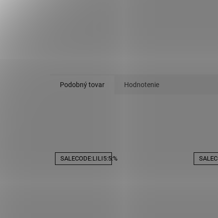
Podobný tovar
Hodnotenie
SALECODE:LILI5:5:%
SALECO