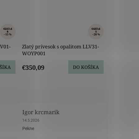
€217,4
€437,6
8
1
–15 %
–20 %
LV01-
Zlatý prívesok s opalitom LLV31-
WOYP001
€350,09
ŠÍKA
DO KOŠÍKA
Igor krcmarik
dičiek.
Hodnotenie obchodu je 5 z 5 hviezdičiek.
14.5.2026
Pekne