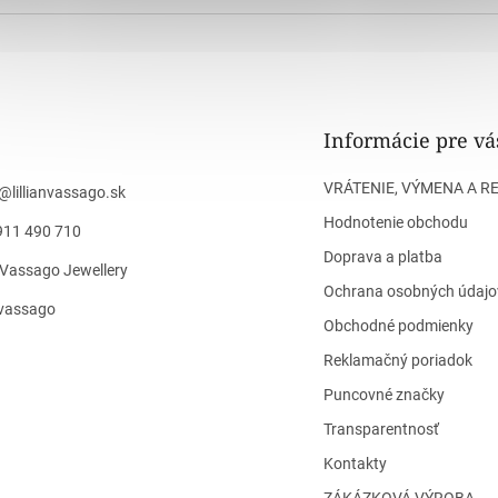
Informácie pre vá
VRÁTENIE, VÝMENA A R
@
lillianvassago.sk
Hodnotenie obchodu
911 490 710
Doprava a platba
n Vassago Jewellery
Ochrana osobných údajo
n_vassago
Obchodné podmienky
Reklamačný poriadok
Puncovné značky
Transparentnosť
Kontakty
ZÁKÁZKOVÁ VÝROBA