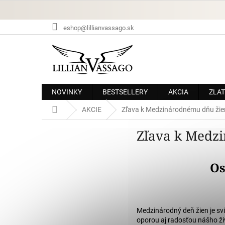
Prejsť
na
obsah
eshop@lillianvassago.sk
NOVINKY
BESTSELLERY
AKCIA
ZLAT
Domov
AKCIE
Zľava k Medzinárodnému dňu žie
Zľava k Medz
Os
Medzinárodný deň žien je svi
oporou aj radosťou nášho živ