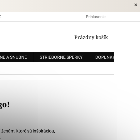
×
DOPRAVA A PLATBA
OCHRANA OSOBNÝCH ÚDAJOV
Prihlásenie
OBCHODNÉ
NÁKUPNÝ
Prázdny košík
KOŠÍK
NÉ A SNUBNÉ
STRIEBORNÉ ŠPERKY
DOPLNKY
ZÁKÁ
go!
 ženám, ktoré sú inšpiráciou,
.