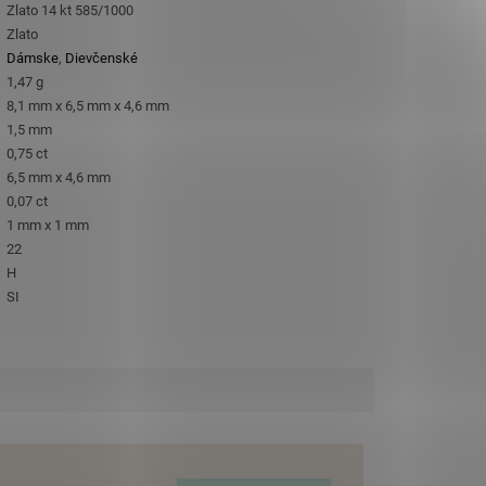
Zlato 14 kt 585/1000
Zlato
Dámske
,
Dievčenské
1,47 g
8,1 mm x 6,5 mm x 4,6 mm
1,5 mm
0,75 ct
6,5 mm x 4,6 mm
0,07 ct
1 mm x 1 mm
22
H
SI