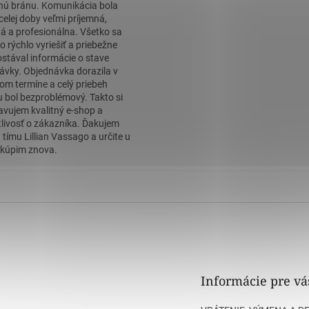
nú bránu. Komunikácia bola
celej doby veľmi príjemná,
á a profesionálna. Všetko sa
o rýchlo vyriešiť a priebežne
stával informácie o stave
ávky. Objednávka dorazila v
om termíne a celý priebeh
 bol bezproblémový. Takto si
avujem kvalitný e-shop a
tlivosť o zákazníka. Ďakujem
 tímu Lillian Vassago a určite u
kúpim znova.
Informácie pre vá