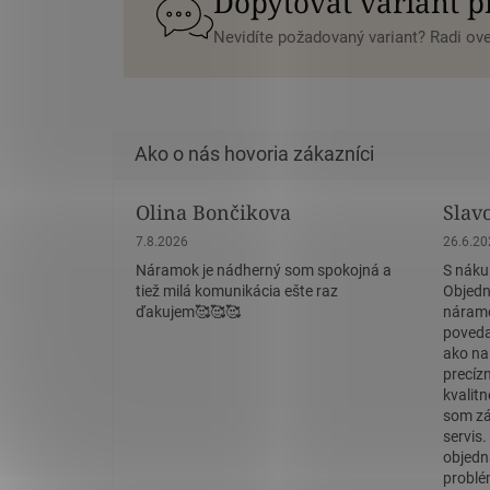
Dopytovať variant 
Nevidíte požadovaný variant? Radi o
Olina Bončikova
Slav
Hodnotenie obchodu je 5 z 5 hviezdičiek.
Hodnote
7.8.2026
26.6.2
Náramok je nádherný som spokojná a
S náku
tiež milá komunikácia ešte raz
Objedn
ďakujem🥰🥰🥰
náramo
povedať
ako na
precíz
kvalit
som zá
servis
objedn
problé