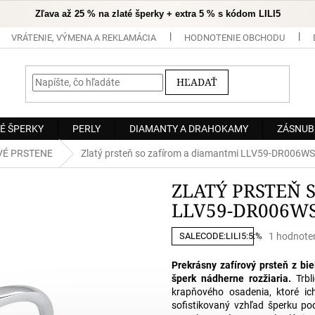
Zľava až 25 % na zlaté šperky + extra 5 % s kódom LILI5
VRÁTENIE, VÝMENA A REKLAMÁCIA
HODNOTENIE OBCHODU
HĽADAŤ
É ŠPERKY
PERLY
DIAMANTY A DRAHOKAMY
ZÁSNUB
É PRSTENE
Zlatý prsteň so zafírom a diamantmi LLV59-DR006WS
ZLATÝ PRSTEŇ 
LLV59-DR006W
Priemerné
1 hodnote
SALECODE:LILI5:5:%
hodnoteni
produktu
Prekrásny zafírový prsteň z bi
je
šperk nádherne rozžiaria.
Trbl
5,0
krapňového osadenia, ktoré ic
z
sofistikovaný vzhľad šperku pod