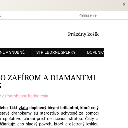
×
DOPRAVA A PLATBA
OCHRANA OSOBNÝCH ÚDAJOV
Prihlásenie
OBCHODNÉ
NÁKUPNÝ
Prázdny košík
KOŠÍK
NÉ A SNUBNÉ
STRIEBORNÉ ŠPERKY
DOPLNKY
ZÁKÁ
SO ZAFÍROM A DIAMANTMI
S
nie
Podrobnosti hodnotenia
e
eleho 14kt
zlata
doplnený čírymi briliantmi, ktoré celý
ietavé drahokamy sú starostlivo uchytené za pomoci
h spoľahlivo chráni pred nechcenou stratou. Čistý a
čiarkuje jeho hladký povrch, ktorý je ošetrený lesklou