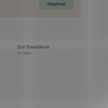
Dopytovať
Eva Tomášková
dičiek.
Hodnotenie obchodu je 5 z 5 hviezdičiek.
23.5.2026