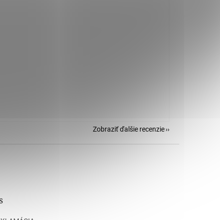
Zobraziť ďalšie recenzie
s