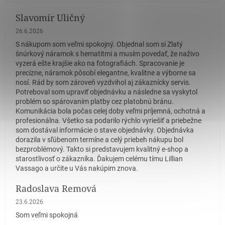
Slavomír Uličný
Hodnotenie obchodu je 5 z 5 hviezdičiek.
26.6.2026
S nákupom som veľmi spokojný. Objednal som si Zlatý
šnúrkový náramok s hematitmi a musím povedať, že naživo
vyzerá ešte krajšie ako na fotografiách. Spracovanie je
precízne, náramok pôsobí elegantne, kvalitne a výborne sa
nosí. Rád by som zároveň vyzdvihol aj zákaznícky servis.
Potreboval som upraviť objednávku a následne sa vyskytol
problém so spárovaním platby cez platobnú bránu.
Komunikácia bola počas celej doby veľmi príjemná, ochotná a
profesionálna. Všetko sa podarilo rýchlo vyriešiť a priebežne
som dostával informácie o stave objednávky. Objednávka
dorazila v sľúbenom termíne a celý priebeh nákupu bol
bezproblémový. Takto si predstavujem kvalitný e-shop a
starostlivosť o zákazníka. Ďakujem celému tímu Lillian
Vassago a určite u Vás nakúpim znova.
Radoslava Remová
Hodnotenie obchodu je 5 z 5 hviezdičiek.
23.6.2026
Som veľmi spokojná