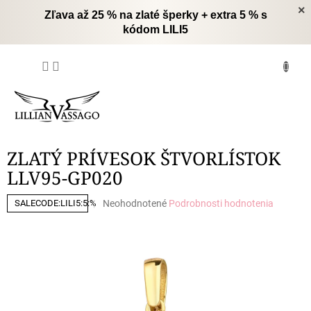
Prejsť
×
Zľava až 25 % na zlaté šperky + extra 5 % s
na
kódom LILI5
obsah
NÁKUPNÝ
KOŠÍK
ZLATÝ PRÍVESOK ŠTVORLÍSTOK
LLV95-GP020
Priemerné
Neohodnotené
Podrobnosti hodnotenia
SALECODE:LILI5:5:%
hodnotenie
produktu
je
0,0
z
5
hviezdičiek.