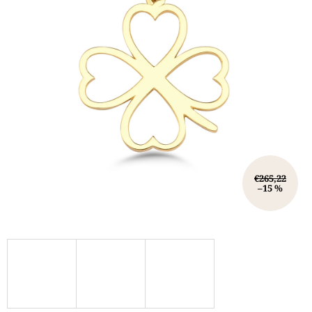
€265,22
–15 %