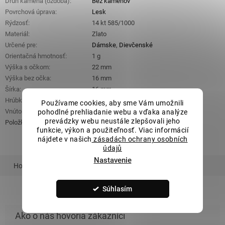
Druh kameňa (ozdoba)
:
Bez kameňov
Povrchová úprava
:
Lesk
Rýdzosť
:
14 kt 585/1000
Materiál
:
Zlato
Určené pre
:
Dámske
,
Dievčenské
Orientačná hmotnosť
:
1 g
Výška s očkom
:
22 mm
Výška bez očka
:
16 mm
Šírka
:
16 mm
Hrúbka
:
1 mm
Používame cookies, aby sme Vám umožnili
Vnútorný rozmer očka (š x v)
:
2 mm x 3,5 mm
pohodlné prehliadanie webu a vďaka analýze
prevádzky webu neustále zlepšovali jeho
Položka bola vypredaná…
funkcie, výkon a použiteľnosť. Viac informácií
nájdete v našich
zásadách ochrany osobních
údajů
Nastavenie
Hodnotenie
Podobný tovar
Súhlasím