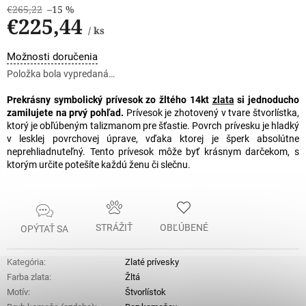
€265,22
–15 %
€225,44
/ ks
Jednotková
Možnosti doručenia
cena:
Položka bola vypredaná…
Prekrásny symbolický prívesok zo žltého 14kt
zlata
si jednoducho
zamilujete na prvý pohľad.
Prívesok je zhotovený v tvare štvorlístka,
ktorý je obľúbeným talizmanom pre šťastie. Povrch prívesku je hladký
v lesklej povrchovej úprave, vďaka ktorej je šperk absolútne
neprehliadnuteľný. Tento prívesok môže byť krásnym darčekom, s
ktorým určite potešíte každú ženu či slečnu.
STRÁŽIŤ
OBĽÚBENÉ
OPÝTAŤ SA
Kategória
:
Zlaté prívesky
Farba zlata
:
Žltá
Motív
:
Štvorlístok