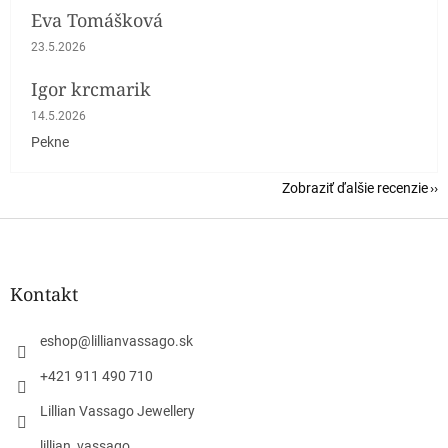
Eva Tomášková
Hodnotenie obchodu je 5 z 5 hviezdičiek.
23.5.2026
Igor krcmarik
Hodnotenie obchodu je 5 z 5 hviezdičiek.
14.5.2026
Pekne
Zobraziť ďalšie recenzie
Z
á
p
ä
Kontakt
t
i
eshop
@
lillianvassago.sk
e
+421 911 490 710
Lillian Vassago Jewellery
lillian_vassago