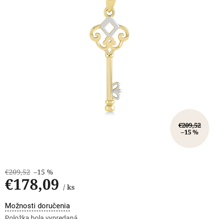
€209,52
–15 %
€209,52
–15 %
€178,09
/ ks
Jednotková
Možnosti doručenia
cena:
Položka bola vypredaná…