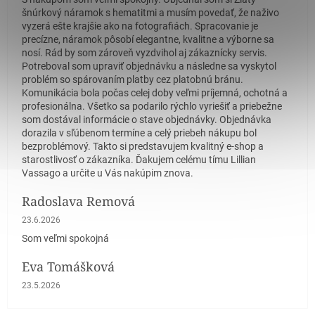
šnúrkový náramok s hematitmi a musím povedať, že naživo
vyzerá ešte krajšie ako na fotografiách. Spracovanie je
precízne, náramok pôsobí elegantne, kvalitne a výborne sa
nosí. Rád by som zároveň vyzdvihol aj zákaznícky servis.
Potreboval som upraviť objednávku a následne sa vyskytol
problém so spárovaním platby cez platobnú bránu.
Komunikácia bola počas celej doby veľmi príjemná, ochotná a
profesionálna. Všetko sa podarilo rýchlo vyriešiť a priebežne
som dostával informácie o stave objednávky. Objednávka
dorazila v sľúbenom termíne a celý priebeh nákupu bol
bezproblémový. Takto si predstavujem kvalitný e-shop a
starostlivosť o zákazníka. Ďakujem celému tímu Lillian
Vassago a určite u Vás nakúpim znova.
Radoslava Remová
Hodnotenie obchodu je 5 z 5 hviezdičiek.
23.6.2026
Som veľmi spokojná
Eva Tomášková
Hodnotenie obchodu je 5 z 5 hviezdičiek.
23.5.2026