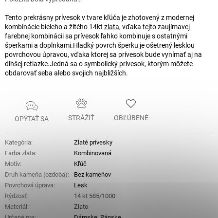
Tento prekrásny prívesok v tvare kľúča je zhotovený z modernej
kombinácie bieleho a žltého 14kt
zlata
, vďaka tejto zaujímavej
farebnej kombinácii sa prívesok ľahko kombinuje s ostatnými
šperkami a doplnkami.
Hladký povrch šperku je ošetrený lesklou
povrchovou úpravou, vďaka ktorej sa prívesok bude vynímať aj na
dlhšej retiazke.
Jedná sa o symbolický prívesok, ktorým môžete
obdarovať seba alebo svojich najbližších.
STRÁŽIŤ
OBĽÚBENÉ
OPÝTAŤ SA
Kategória
:
Zlaté prívesky
Farba zlata
:
Kombinovaná
Motív
:
Kľúč
Druh kameňa (ozdoba)
:
Bez kameňov
Povrchová úprava
:
Lesk
Rýdzosť
:
14 kt 585/1000
Materiál
:
Zlato
Určené pre
:
Dámske
,
Pánske