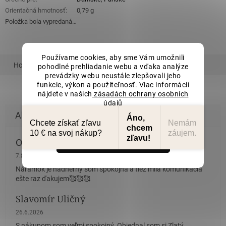
Orientačná hmotnosť
:
0,79 g
Položka bola vypredaná…
Používame cookies, aby sme Vám umožnili
Hodnotenie
Podobný tovar
pohodlné prehliadanie webu a vďaka analýze
prevádzky webu neustále zlepšovali jeho
funkcie, výkon a použiteľnosť. Viac informácií
nájdete v našich
zásadách ochrany osobních
údajů
Nastavenie
Áno,
Chcete získať zľavu
Nemám
chcem
10 € na svoj nákup?
záujem.
zľavu!
Olina Bončikova
Súhlasím
Hodnotenie obchodu je 5 z 5 hviezdičiek.
7.8.2026
Náramok je nádherný som spokojná a tiež milá komunikácia
ešte raz ďakujem🥰🥰🥰
Slavomír Uličný
Hodnotenie obchodu je 5 z 5 hviezdičiek.
26.6.2026
S nákupom som veľmi spokojný. Objednal som si Zlatý