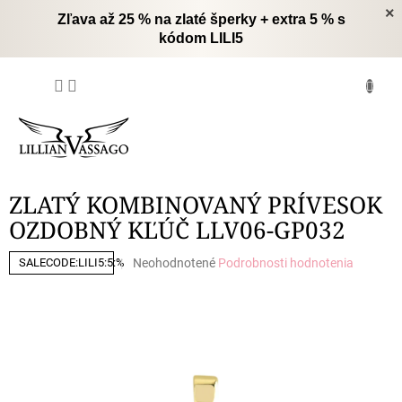
Prejsť
×
Zľava až 25 % na zlaté šperky + extra 5 % s
na
kódom LILI5
obsah
NÁKUPNÝ
KOŠÍK
ZLATÝ KOMBINOVANÝ PRÍVESOK
OZDOBNÝ KĽÚČ LLV06-GP032
Priemerné
Neohodnotené
Podrobnosti hodnotenia
SALECODE:LILI5:5:%
hodnotenie
produktu
je
0,0
z
5
hviezdičiek.