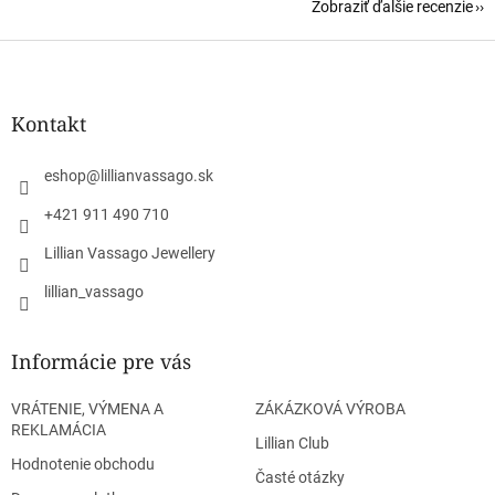
Zobraziť ďalšie recenzie
Z
á
p
ä
Kontakt
t
i
eshop
@
lillianvassago.sk
e
+421 911 490 710
Lillian Vassago Jewellery
lillian_vassago
Informácie pre vás
VRÁTENIE, VÝMENA A
ZÁKÁZKOVÁ VÝROBA
REKLAMÁCIA
Lillian Club
Hodnotenie obchodu
Časté otázky