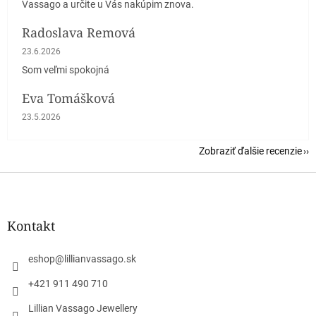
Vassago a určite u Vás nakúpim znova.
Radoslava Remová
Hodnotenie obchodu je 5 z 5 hviezdičiek.
23.6.2026
Som veľmi spokojná
Eva Tomášková
Hodnotenie obchodu je 5 z 5 hviezdičiek.
23.5.2026
Zobraziť ďalšie recenzie
Z
á
p
ä
Kontakt
t
i
eshop
@
lillianvassago.sk
e
+421 911 490 710
Lillian Vassago Jewellery