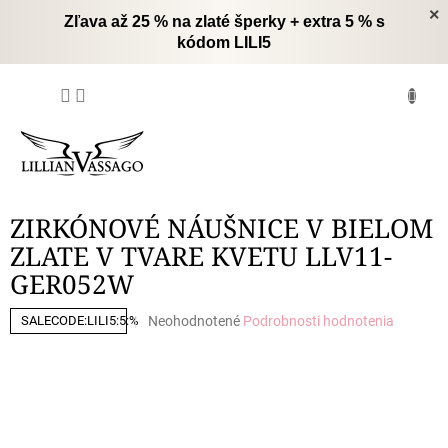
Prejsť
×
Zľava až 25 % na zlaté šperky + extra 5 % s
na
kódom LILI5
obsah
NÁKUPNÝ
KOŠÍK
ZIRKÓNOVÉ NÁUŠNICE V BIELOM
ZLATE V TVARE KVETU LLV11-
GER052W
Priemerné
Neohodnotené
Podrobnosti hodnotenia
SALECODE:LILI5:5:%
hodnotenie
produktu
je
0,0
z
5