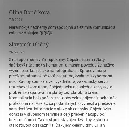
Olina Bončikova
Hodnotenie obchodu je 5 z 5 hviezdičiek.
7.8.2026
Náramok je nádherný som spokojná a tiež milá komunikácia
ešte raz ďakujem🥰🥰🥰
Slavomír Uličný
Hodnotenie obchodu je 5 z 5 hviezdičiek.
26.6.2026
S nákupom som veľmi spokojný. Objednal som si Zlatý
šnúrkový náramok s hematitmi a musím povedať, že naživo
vyzerá ešte krajšie ako na fotografiách. Spracovanie je
precízne, náramok pôsobí elegantne, kvalitne a výborne sa
nosí. Rád by som zároveň vyzdvihol aj zákaznícky servis.
Potreboval som upraviť objednávku a následne sa vyskytol
problém so spárovaním platby cez platobnú bránu.
Komunikácia bola počas celej doby veľmi príjemná, ochotná a
profesionálna. Všetko sa podarilo rýchlo vyriešiť a priebežne
som dostával informácie o stave objednávky. Objednávka
dorazila v sľúbenom termíne a celý priebeh nákupu bol
bezproblémový. Takto si predstavujem kvalitný e-shop a
starostlivosť o zákazníka. Ďakujem celému tímu Lillian