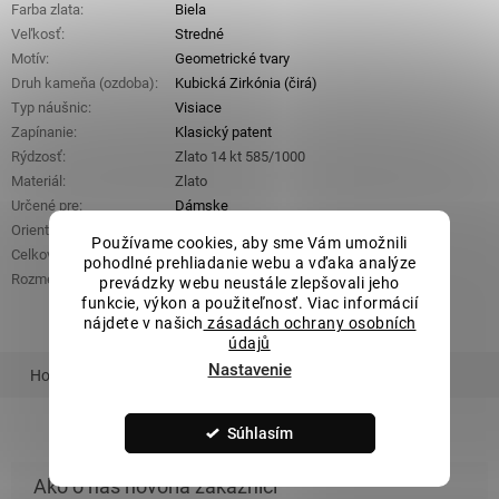
Farba zlata
:
Biela
Veľkosť
:
Stredné
Motív
:
Geometrické tvary
Druh kameňa (ozdoba)
:
Kubická Zirkónia (čirá)
Typ náušnic
:
Visiace
Zapínanie
:
Klasický patent
Rýdzosť
:
Zlato 14 kt 585/1000
Materiál
:
Zlato
Určené pre
:
Dámske
Orientačná hmotnosť
:
2,41 g
Používame cookies, aby sme Vám umožnili
Celková výška
:
16 mm
pohodlné prehliadanie webu a vďaka analýze
Rozmery ozdobnej časti
:
6 mm x 6 mm
prevádzky webu neustále zlepšovali jeho
funkcie, výkon a použiteľnosť. Viac informácií
nájdete v našich
zásadách ochrany osobních
údajů
Nastavenie
Hodnotenie
Podobný tovar
Súhlasím