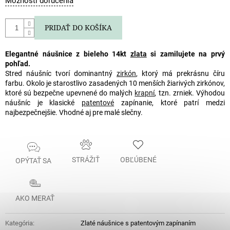
Možnosti doručenia
cena:
PRIDAŤ DO KOŠÍKA
Elegantné náušnice z bieleho 14kt
zlata
si zamilujete na prvý
pohľad.
Stred náušníc tvorí dominantný
zirkón
, ktorý má prekrásnu číru
farbu. Okolo je starostlivo zasadených 10 menších žiarivých zirkónov,
ktoré sú bezpečne upevnené do malých
krapní
, tzn. zrniek. Výhodou
náušníc je klasické
patentové
zapínanie, ktoré patrí medzi
najbezpečnejšie. Vhodné aj pre malé slečny.
STRÁŽIŤ
OBĽÚBENÉ
OPÝTAŤ SA
AKO MERAŤ
Kategória
:
Zlaté náušnice s patentovým zapínaním