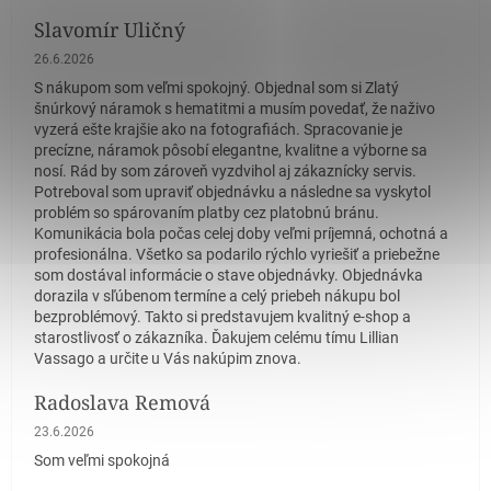
Slavomír Uličný
Hodnotenie obchodu je 5 z 5 hviezdičiek.
26.6.2026
S nákupom som veľmi spokojný. Objednal som si Zlatý
šnúrkový náramok s hematitmi a musím povedať, že naživo
vyzerá ešte krajšie ako na fotografiách. Spracovanie je
precízne, náramok pôsobí elegantne, kvalitne a výborne sa
nosí. Rád by som zároveň vyzdvihol aj zákaznícky servis.
Potreboval som upraviť objednávku a následne sa vyskytol
problém so spárovaním platby cez platobnú bránu.
Komunikácia bola počas celej doby veľmi príjemná, ochotná a
profesionálna. Všetko sa podarilo rýchlo vyriešiť a priebežne
som dostával informácie o stave objednávky. Objednávka
dorazila v sľúbenom termíne a celý priebeh nákupu bol
bezproblémový. Takto si predstavujem kvalitný e-shop a
starostlivosť o zákazníka. Ďakujem celému tímu Lillian
Vassago a určite u Vás nakúpim znova.
Radoslava Remová
Hodnotenie obchodu je 5 z 5 hviezdičiek.
23.6.2026
Som veľmi spokojná