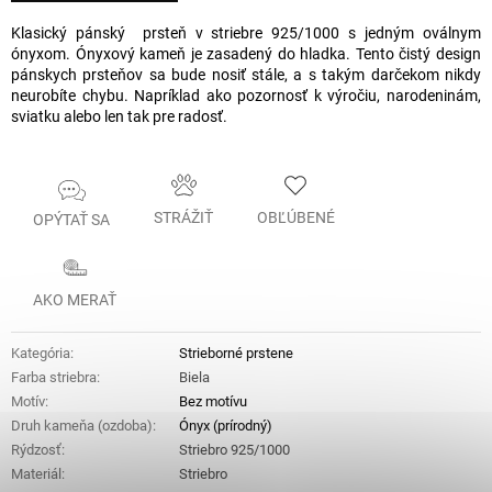
Klasický pánský prsteň v striebre 925/1000 s jedným oválnym
ónyxom. Ónyxový kameň je zasadený do hladka. Tento čistý design
pánskych prsteňov sa bude nosiť stále, a s takým darčekom nikdy
neurobíte chybu. Napríklad ako pozornosť k výročiu, narodeninám,
sviatku alebo len tak pre radosť.
STRÁŽIŤ
OBĽÚBENÉ
OPÝTAŤ SA
AKO MERAŤ
Kategória
:
Strieborné prstene
Farba striebra
:
Biela
Motív
:
Bez motívu
Druh kameňa (ozdoba)
:
Ónyx (prírodný)
Rýdzosť
:
Striebro 925/1000
Materiál
:
Striebro