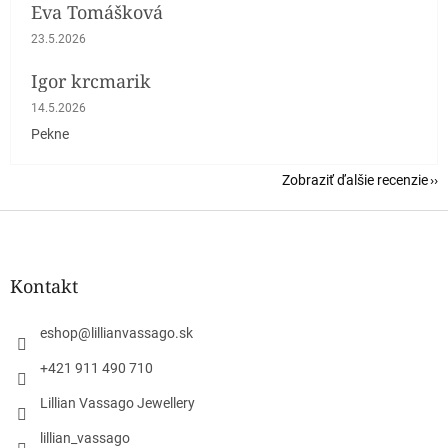
Eva Tomášková
Hodnotenie obchodu je 5 z 5 hviezdičiek.
23.5.2026
Igor krcmarik
Hodnotenie obchodu je 5 z 5 hviezdičiek.
14.5.2026
Pekne
Zobraziť ďalšie recenzie
Z
á
p
ä
Kontakt
t
i
eshop
@
lillianvassago.sk
e
+421 911 490 710
Lillian Vassago Jewellery
lillian_vassago