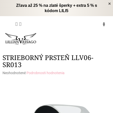
Prejsť
×
Zľava až 25 % na zlaté šperky + extra 5 % s
na
kódom LILI5
obsah
NÁKUPNÝ
KOŠÍK
STRIEBORNÝ PRSTEŇ LLV06-
SR013
Priemerné
Neohodnotené
Podrobnosti hodnotenia
hodnotenie
produktu
je
0,0
z
5
hviezdičiek.