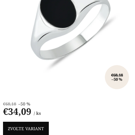
€68,18
–50 %
€68,18
–50 %
€34,09
/ ks
Jednotková
cena:
ZVOĽTE VARIANT