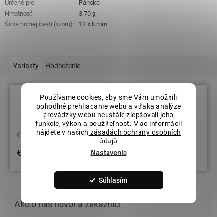
Určené pre
:
Pánske
Hmotnosť
:
3,70 g
Šírka hornej časti (vzoru)
:
12 x 8 mm
Varianty
Hodnotenie
Používame cookies, aby sme Vám umožnili
pohodlné prehliadanie webu a vďaka analýze
Veľkosť prsteňov: 64
prevádzky webu neustále zlepšovali jeho
funkcie, výkon a použiteľnosť. Viac informácií
nájdete v našich
zásadách ochrany osobních
€68,18
údajů
€34,09
/ ks
Nastavenie
STRÁŽIŤ
Súhlasím